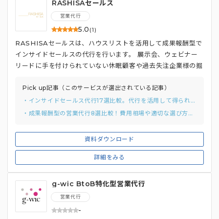
RASHISAセールス
営業代行
5.0
(1)
RASHISAセールスは、ハウスリストを活用して成果報酬型で
インサイドセールスの代行を行います。 展示会、ウェビナー
リードに手を付けられていない休眠顧客や過去失注企業様の掘
り起こしを行いたい企業のアポ獲得を支援する会社です。
Pick up記事（このサービスが選出されている記事）
・インサイドセールス代行17選比較。代行を活用して得られる意外なメリットまで解説
・成果報酬型の営業代行8選比較！費用相場や適切な選び方まで徹底解説
資料ダウンロード
詳細をみる
g-wic BtoB特化型営業代行
営業代行
-