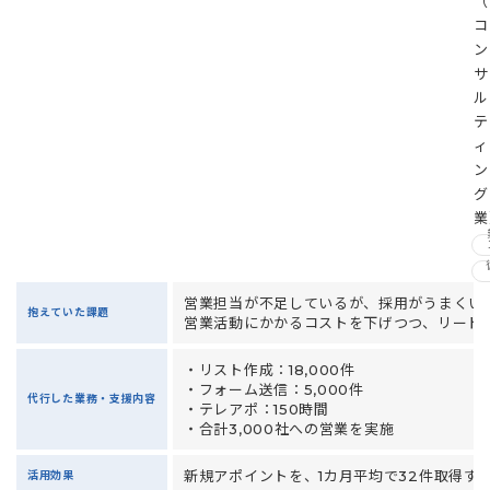
（
コ
ン
サ
ル
テ
ィ
ン
グ
業
営業担当が不足しているが、採用がうまくい
抱えていた課題
営業活動にかかるコストを下げつつ、リード
・リスト作成：18,000件
・フォーム送信：5,000件
代行した業務・支援内容
・テレアポ：150時間
・合計3,000社への営業を実施
新規アポイントを、1カ月平均で32件取得す
活用効果