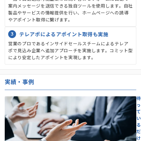
案内メッセージを送信できる独自ツールを使用します。自社
製品やサービスの情報提供を行い、ホームページへの誘導
やアポイント取得に繋げます。
3
テレアポによるアポイント取得も実施
営業のプロであるインサイドセールスチームによるテレア
ポで見込み企業へ追加アプローチを実施します。コミット型
により安定したアポイントを実現します。
実績・事例
待
っ
て
い
る
だ
け