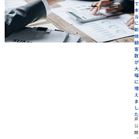
で
本
当
に
新
規
顧
客
数
が
大
幅
に
増
え
ま
し
た
非
公
開