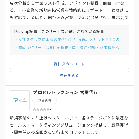
現状分析から営業リスト作成、アポイント獲得、商談同行な
ど、中小企業の新規開拓営業を戦略的にサポート。単独商談に
も対応できるほか、飛び込み営業、交流会出席代行、展示会で
の逆営業など柔軟な取り組みを実行できることも特徴のひとつ
です。女性ならではの傾聴力や共感力を活かした営業支援で事
Pick up記事（このサービスが選出されている記事）
業を成功へと導きます。
・女性スタッフによる営業代行会社14選。メリットと3つの比較ポイント
・商談代行サービス8社を徹底比較！費用相場・成果報酬などの選定基準も紹介！
資料ダウンロード
詳細をみる
プロセルトラクション 営業代行
営業代行
-
新規事業の立ち上げ～スケールまで、各ステージごとに最適な
セールス・マーケティングソリューションを提供し、顧客獲得
～顧客伴走の企画から実行までコミットします。