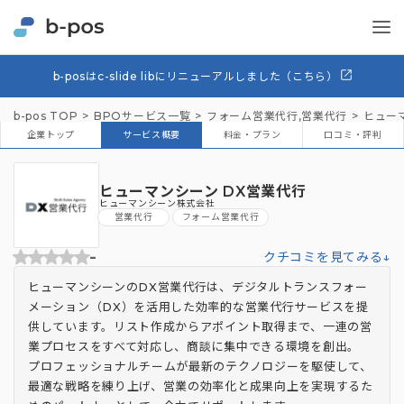
b-posはc-slide libにリニューアルしました（こちら）
b-pos TOP
BPOサービス一覧
フォーム営業代行
,
営業代行
ヒュー
企業トップ
サービス概要
料金・プラン
口コミ・評判
ヒューマンシーン DX営業代行
ヒューマンシーン株式会社
営業代行
フォーム営業代行
-
クチコミを見てみる↓
ヒューマンシーンのDX営業代行は、デジタルトランスフォー
メーション（DX）を活用した効率的な営業代行サービスを提
供しています。リスト作成からアポイント取得まで、一連の営
業プロセスをすべて対応し、商談に集中できる環境を創出。
プロフェッショナルチームが最新のテクノロジーを駆使して、
最適な戦略を練り上げ、営業の効率化と成果向上を実現するた