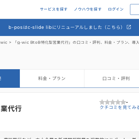
サービスを探す
ノウハウを探す
ログイン
b-posはc-slide libにリニューアルしました（こちら）
wic
「g-wic BtoB特化型営業代行」の口コミ・評判、料金・プラン、導
要
料金・プラン
口コミ・評判
-
型営業代行
クチコミを見てみ