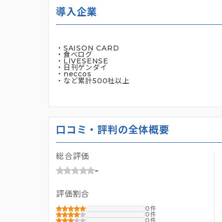
導入企業
・SAISON CARD
・食べログ
・LIVESENSE
・日刊ゲンダイ
・neccos
・など累計500社以上
口コミ・評判の全体概要
総合評価
-
評価割合
0
0
0