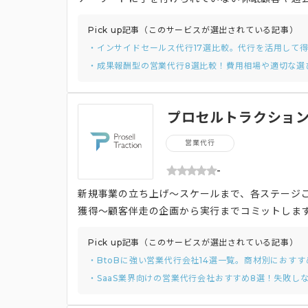
です。
Pick up記事（このサービスが選出されている記事）
・インサイドセールス代行17選比較。代行を活用して
・成果報酬型の営業代行8選比較！費用相場や適切な選
プロセルトラクション
営業代行
-
新規事業の立ち上げ～スケールまで、各ステージ
獲得～顧客伴走の企画から実行までコミットしま
Pick up記事（このサービスが選出されている記事）
・BtoBに強い営業代行会社14選一覧。商材別におす
・SaaS業界向けの営業代行会社おすすめ8選！失敗し