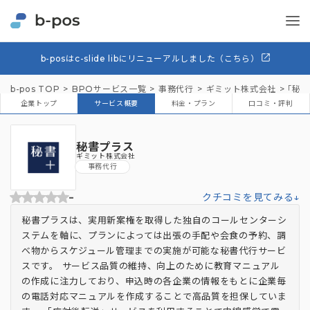
b-posはc-slide libにリニューアルしました（こちら）
b-pos TOP
BPOサービス一覧
事務代行
ギミット株式会社
「秘書
企業トップ
サービス概要
料金・プラン
口コミ・評判
秘書プラス
ギミット株式会社
事務代行
-
クチコミを見てみる↓
秘書プラスは、実用新案権を取得した独自のコールセンターシ
ステムを軸に、プランによっては出張の手配や会食の予約、調
べ物からスケジュール管理までの実施が可能な秘書代行サービ
スです。 サービス品質の維持、向上のために教育マニュアル
の作成に注力しており、申込時の各企業の情報をもとに企業毎
の電話対応マニュアルを作成することで高品質を担保していま