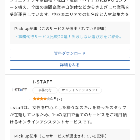
クリエアナブキは高松・松山・広島・ベトナムにBPOセンタ
ーを構え、全国の民間企業や自治体などからさまざまな業務を
受託運営しています。中四国エリアでの知名度と人材募集力を
強みとし、BPOサービスを通じた働き方改革や女性活躍推進
への貢献など、事業の付加価値を追求した取り組みを行ってい
Pick up記事（このサービスが選出されている記事）
ます。
・事務代行サービス比較20選！失敗しない選び方をご紹介。
資料ダウンロード
詳細をみる
i-STAFF
事務代行
オンラインアシスタント
4.5
(2)
i-staffは、女性を中心とした様々なスキルを持ったスタッフ
が在籍しているため、1つの窓口で全てのサービスをご利用頂
けるオンラインアシスタントサービスです。
Pick up記事（このサービスが選出されている記事）