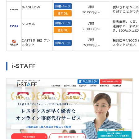
詳細ページ
月額
B-FOLLOW
使いきれなかっ
り越すことがで
50,000円〜
資料DL
秘書業務、人事、
詳細ページ
月額
タスカル
運用など、多岐
25,000円〜
資料DL
き、600社以上
月額
CASTER BIZ アシ
採用倍率1/100
詳細ページ
スタント
スタントが対応
37,000円〜
i-STAFF