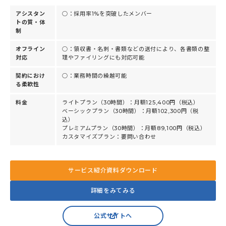
アシスタン
○：採用率1%を突破したメンバー
トの質・体
制
オフライン
○：領収書・名刺・書類などの送付により、各書類の整
対応
理やファイリングにも対応可能
契約におけ
○：業務時間の繰越可能
る柔軟性
料金
ライトプラン（30時間）：月額125,400円（税込）
ベーシックプラン（30時間）：月額102,300円（税
込）
プレミアムプラン（30時間）：月額89,100円（税込）
カスタマイズプラン：要問い合わせ
サービス紹介資料ダウンロード
詳細をみてみる
公式サイトへ