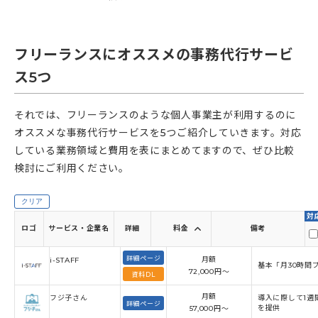
フリーランスにオススメの事務代行サービ
ス5つ
それでは、フリーランスのような個人事業主が利用するのに
オススメな事務代行サービスを5つご紹介していきます。対応
している業務領域と費用を表にまとめてますので、ぜひ比較
検討にご利用ください。
クリア
対
ロゴ
サービス・企業名
詳細
料金
備考

詳細ページ
月額
i-STAFF
基本「月30時間
72,000円〜
資料DL
月額
フジ子さん
導入に際して1週
詳細ページ
を提供
57,000円〜