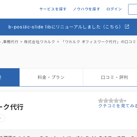
サービスを探す
ノウハウを探す
ログイン
b-posはc-slide libにリニューアルしました（こちら）
ト
,
事務代行
株式会社ワカルク
「ワカルク オフィスワーク代行」の口コ
要
料金・プラン
口コミ・評判
-
ーク代行
クチコミを見てみ
ト