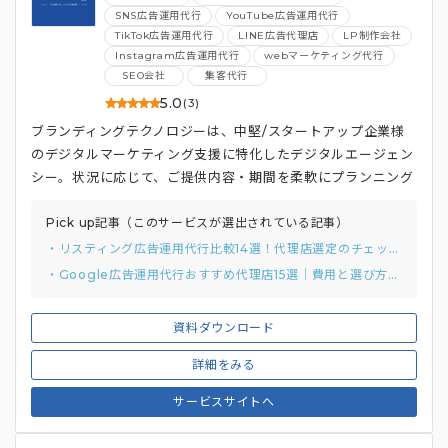
SNS広告運用代行
YouTube広告運用代行
TikTok広告運用代行
LINE広告代理店
LP制作会社
Instagram広告運用代行
webマーケティング代行
SEO会社
集客代行
5.0
(3)
ブランディングテクノロジーは、中堅/スタートアップ企業様
のデジタルマーケティング支援に特化したデジタルエージェン
シー。状況に応じて、ご提供内容・期間を柔軟にプランニング
するのが特徴です。
Pick up記事（このサービスが選出されている記事）
・リスティング広告運用代行比較14選！代理店選定のチェックリストと質問例付き
・Google広告運用代行おすすめ代理店15選｜費用と選び方まで解説
資料ダウンロード
詳細をみる
サービスサイトへ