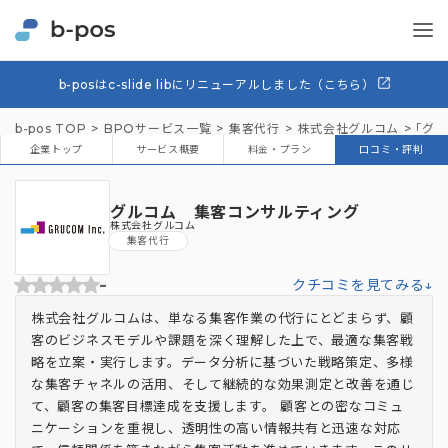
b-posはc-slide libにリニューアルしました（こちら）
b-pos TOP
BPOサービス一覧
集客代行
株式会社グルコム
「グル
企業トップ
サービス概要
料金・プラン
口コミ・評判
グルコム 集客コンサルティング
株式会社グルコム
集客代行
-
クチコミを見てみる↓
株式会社グルコムは、単なる集客作業の代行にとどまらず、顧
客のビジネスモデルや課題を深く理解した上で、最適な集客戦
略を立案・実行します。データ分析に基づいた戦略策定、多様
な集客チャネルの活用、そして継続的な効果測定と改善を通じ
て、顧客の集客目標達成を支援します。 顧客との密なコミュ
ニケーションを重視し、透明性の高い情報共有と迅速な対応