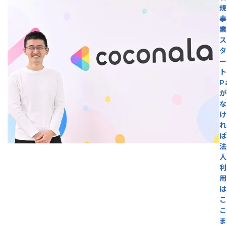
規
事
業
ス
タ
ー
ト
P
が
な
け
れ
ば
法
人
利
用
は
こ
こ
ま