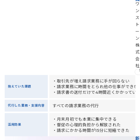
ワ
ン
ス
ト
ー
ン
株
式
会
社
・取引先が増え請求業務に手が回らない
・請求業務に時間をとられ他の仕事ができな
抱えていた課題
・請求書の送付だけで4時間近くかかってい
すべての請求業務の代行
代行した業務・支援内容
・月末月初でも本業に集中できる
・督促の心理的負担から解放された
活用効果
・請求にかかる時間が15分に短縮できた
新