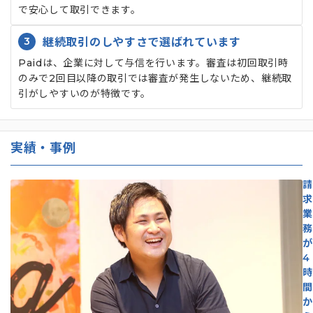
で安心して取引できます。
3
継続取引のしやすさで選ばれています
Paidは、企業に対して与信を行います。審査は初回取引時
のみで2回目以降の取引では審査が発生しないため、継続取
引がしやすいのが特徴です。
実績・事例
請
求
業
務
が
4
時
間
か