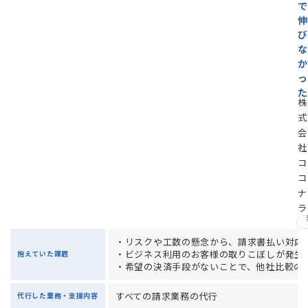
で
伸
び
な
か
っ
た
株
式
会
社
コ
コ
ナ
ラ
・リスクや工数の懸念から、請求書払い対応
・ビジネス利用のお客様の取りこぼしが発生
抱えていた課題
・希望の決済手段がないことで、他社比較の
すべての請求業務の代行
代行した業務・支援内容