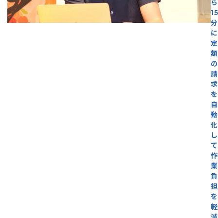
ら
1
分
に
定
額
の
請
求
を
自
動
化
し
て
作
業
負
担
を
軽
減