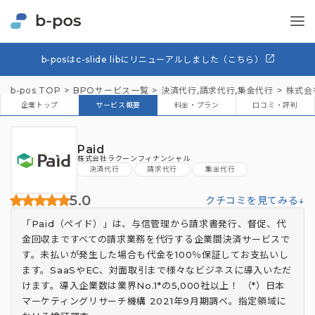
b-posはc-slide libにリニューアルしました（こちら）
b-pos TOP
BPOサービス一覧
決済代行
,
請求代行
,
集金代行
株式会
企業トップ
サービス概要
料金・プラン
口コミ・評判
Paid
株式会社ラクーンフィナンシャル
決済代行
請求代行
集金代行
5.0
クチコミを見てみる↓
「Paid（ペイド）」は、与信管理から請求書発行、督促、代
金回収まですべての請求業務を代行する企業間決済サービスで
す。未払いが発生した場合も代金を100％保証してお支払いし
ます。SaaSやEC、対面取引まで様々なビジネスに導入いただ
けます。導入企業数は業界No.1*の5,000社以上！ （*）日本
マーケティングリサーチ機構 2021年9月期調べ。指定領域に