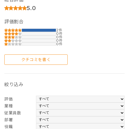
5.0
評価割合
2
0
0
0
0
クチコミを書く
絞り込み
評価
業種
従業員数
部署
役職