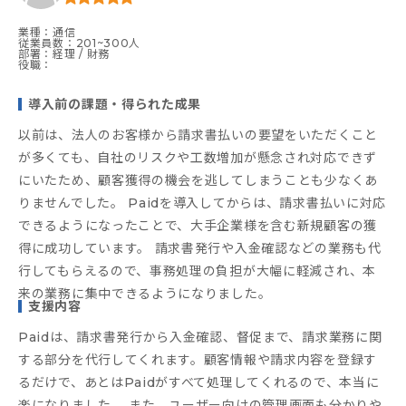
業種：通信
従業員数：201~300人
部署：経理 / 財務
役職：
導入前の課題・得られた成果
以前は、法人のお客様から請求書払いの要望をいただくこと
が多くても、自社のリスクや工数増加が懸念され対応できず
にいたため、顧客獲得の機会を逃してしまうことも少なくあ
りませんでした。 Paidを導入してからは、請求書払いに対応
できるようになったことで、大手企業様を含む新規顧客の獲
得に成功しています。 請求書発行や入金確認などの業務も代
行してもらえるので、事務処理の負担が大幅に軽減され、本
来の業務に集中できるようになりました。
支援内容
Paidは、請求書発行から入金確認、督促まで、請求業務に関
する部分を代行してくれます。顧客情報や請求内容を登録す
るだけで、あとはPaidがすべて処理してくれるので、本当に
楽になりました。 また、ユーザー向けの管理画面も分かりや