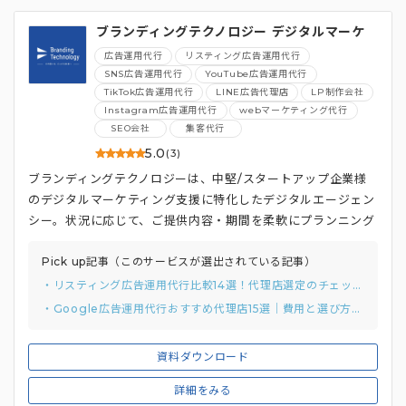
ブランディングテクノロジー デジタルマーケ
ティング総合支援
広告運用代行
リスティング広告運用代行
SNS広告運用代行
YouTube広告運用代行
TikTok広告運用代行
LINE広告代理店
LP制作会社
Instagram広告運用代行
webマーケティング代行
SEO会社
集客代行
5.0
(3)
ブランディングテクノロジーは、中堅/スタートアップ企業様
のデジタルマーケティング支援に特化したデジタルエージェン
シー。状況に応じて、ご提供内容・期間を柔軟にプランニング
するのが特徴です。
Pick up記事（このサービスが選出されている記事）
・リスティング広告運用代行比較14選！代理店選定のチェックリストと質問例付き
・Google広告運用代行おすすめ代理店15選｜費用と選び方まで解説
資料ダウンロード
詳細をみる