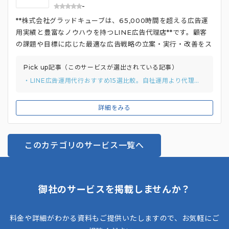
-
**株式会社グラッドキューブは、65,000時間を超える広告運
用実績と豊富なノウハウを持つLINE広告代理店**です。顧客
の課題や目標に応じた最適な広告戦略の立案・実行・改善をス
ピーディーかつ効果的におこなっています。 LINE広告をはじ
めとする広告運用だけでなく、**自社開発のサイト解析ツール
Pick up記事（このサービスが選出されている記事）
「SiTest」を活用したWebサイト改善、動画制作、SEO対
・LINE広告運用代行おすすめ15選比較。自社運用より代理店委託が効果的な理由も
策など、総合的なマーケティングソリューションを提供してい
る点も強み**。LINE社の担当者と連携し、常に最新の機能や
詳細をみる
ユーザー動向などの情報交換をおこないながら、顧客のLINE
広告運用を支援しています。
このカテゴリのサービス一覧へ
御社のサービスを掲載しませんか？
料金や詳細がわかる資料もご提供いたしますので、お気軽にご