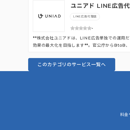
ユニアド LINE広告
LINE広告代理店
-
**株式会社ユニアドは、LINE広告単独での運
効果の最大化を目指します**。官公庁からBtoB
用担当・運用アシスタント・制作担当の3名体制で
ジ制作・クリエイティブ制作・コンテンツマーケ
このカテゴリのサービス一覧へ
み**です。Google・Yahoo!の正規代理店と
料金