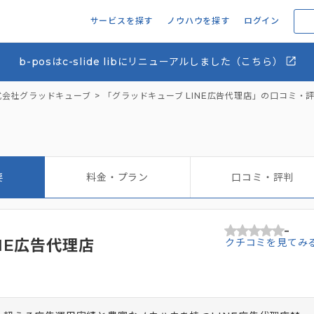
サービスを探す
ノウハウを探す
ログイン
b-posはc-slide libにリニューアルしました（こちら）
式会社グラッドキューブ
「グラッドキューブ LINE広告代理店」の口コミ・
要
料金・プラン
口コミ・評判
-
NE広告代理店
クチコミを見てみ