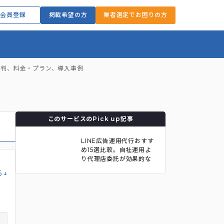
会員登録
掲載希望の方
業者選定でお困りの方
評判、料金・プラン、導入事例
このサービスのPick up記事
LINE広告運用代行おすす
め15選比較。自社運用よ
り代理店委託が効果的な
理由も
る↓