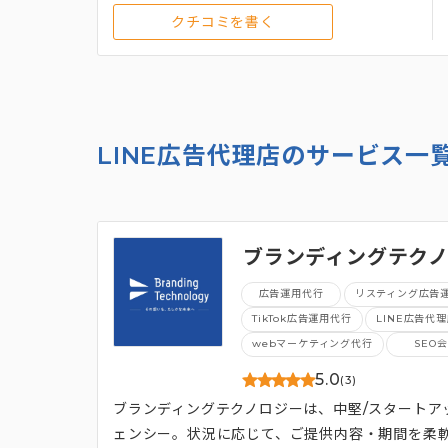
クチコミを書く
LINE広告代理店のサービス一
ブランディングテクノ
総合支援
広告運用代行
リスティング広告
TikTok広告運用代行
LINE広告代
webマーケティング代行
SEO
5.0
(3)
ブランディングテクノロジーは、中堅/スタート
ェンシー。状況に応じて、ご提供内容・期間を柔