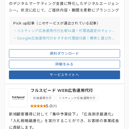
のデジタルマーケティング支援に特化したデジタルエージェン
シー。状況に応じて、ご提供内容・期間を柔軟にプランニング
するのが特徴です。
Pick up記事（このサービスが選出されている記事）
・リスティング広告運用代行比較14選！代理店選定のチェックリストと質問例付き
・Google広告運用代行おすすめ代理店15選｜費用と選び方まで解説
資料ダウンロード
詳細をみる
サービスサイトへ
フルスピード WEB広告運用代行
広告運用代行
リスティング広告運用代行
5.0
(1)
新規顧客獲得に対して「集中予算投下」「広告訴求最適化」
「入札戦略最適化」を実行することができ、お客様の事業成長
に貢献します。