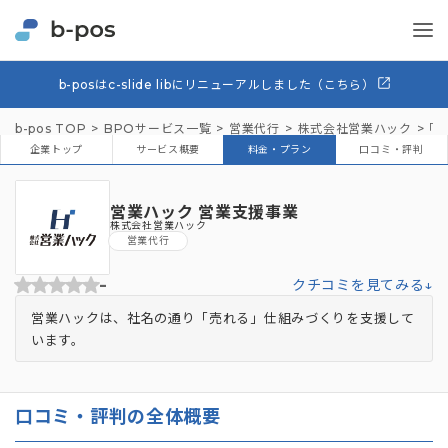
b-posはc-slide libにリニューアルしました（こちら）
b-pos TOP
BPOサービス一覧
営業代行
株式会社営業ハック
「営
企業トップ
サービス概要
料金・プラン
口コミ・評判
営業ハック 営業支援事業
株式会社営業ハック
営業代行
-
クチコミを見てみる↓
営業ハックは、社名の通り「売れる」仕組みづくりを支援して
います。
口コミ・評判の全体概要