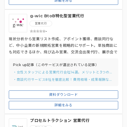
詳細をみる
g-wic BtoB特化型営業代行
営業代行
-
現状分析から営業リスト作成、アポイント獲得、商談同行な
ど、中小企業の新規開拓営業を戦略的にサポート。単独商談に
も対応できるほか、飛び込み営業、交流会出席代行、展示会で
の逆営業など柔軟な取り組みを実行できることも特徴のひとつ
です。女性ならではの傾聴力や共感力を活かした営業支援で事
Pick up記事（このサービスが選出されている記事）
業を成功へと導きます。
・女性スタッフによる営業代行会社14選。メリットと3つの比較ポイント
・商談代行サービス8社を徹底比較！費用相場・成果報酬などの選定基準も紹介！
資料ダウンロード
詳細をみる
プロセルトラクション 営業代行