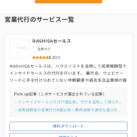
営業代行のサービス一覧
RASHISAセールス
営業代行
5.0
(1)
RASHISAセールスは、ハウスリストを活用して成果報酬型で
インサイドセールスの代行を行います。 展示会、ウェビナー
リードに手を付けられていない休眠顧客や過去失注企業様の掘
り起こしを行いたい企業のアポ獲得を支援する会社です。
Pick up記事（このサービスが選出されている記事）
・インサイドセールス代行17選比較。代行を活用して得られる意外なメリットまで解説
・成果報酬型の営業代行8選比較！費用相場や適切な選び方まで徹底解説
資料ダウンロード