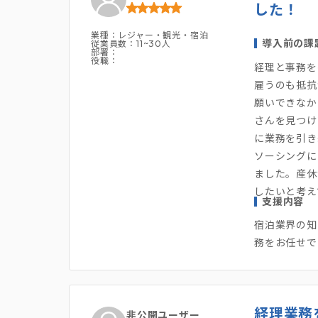
した！
業種：レジャー・観光・宿泊
導入前の課
従業員数：11~30人
部署：
役職：
経理と事務を
雇うのも抵抗
願いできなか
さんを見つけ
に業務を引き
ソーシングに
ました。産休
したいと考え
支援内容
宿泊業界の知
務をお任せで
経理業務
非公開ユーザー