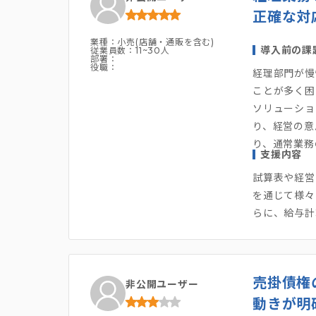
正確な対
業種：小売(店舗・通販を含む)
導入前の課
従業員数：11~30人
部署：
役職：
経理部門が慢
ことが多く困
ソリューショ
り、経営の意
り、通常業務
支援内容
試算表や経営
を通じて様々
らに、給与計
売掛債権
非公開ユーザー
動きが明