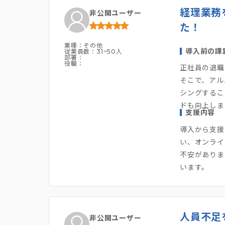
経理業務
非公開ユーザー
た！
業種：その他
導入前の課
従業員数：31~50人
部署：
役職：
正社員の退職
そこで、アル
シングするこ
ドも向上しま
支援内容
導入から支援
い、オンライ
不安がありま
います。
人員不足
非公開ユーザー