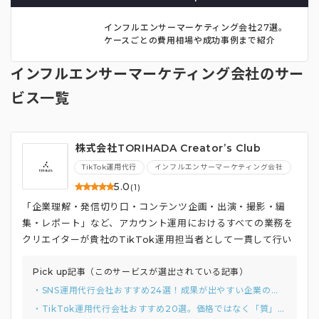
インフルエンサーマーケティング会社27選。
ケースごとの費用相場や成功事例まで紹介
インフルエンサーマーケティング会社のサー
ビス一覧
株式会社TORIHADA Creatorʼs Club
TikTok運用代行
インフルエンサーマーケティング会社
5.0
(1)
「企業理解・発信切り⼝・コンテンツ企画・出演・撮影・編
集・レポート」など、アカウント運⽤におけるすべての業務を
クリエイターが貴社のTikTok運⽤担当者として⼀貫して⾏い
ます
Pick up記事（このサービスが選出されている記事）
・SNS運用代行会社おすすめ24選！成果が出やすい企業の独自調査結果と選び方まで
・TikTok運用代行会社おすすめ20選。価格ではなく「質」を見るべき理由まで解説