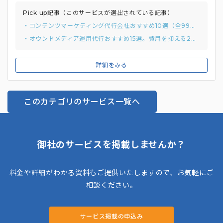
終目標に掲げ、質の高いアクセス獲得につながる戦略的なオウ
ンドメディア運用を支援**しています。 自社でオウンドメディ
Pick up記事（このサービスが選出されている記事）
アを運用し「検索流入数が約34倍」「獲得件数は約47倍」と
・コンテンツマーケティング代行会社おすすめ10選（全99）比較！種別5タイプで事例も合わせて紹介
いった成果を上げた実績も。この成功体験から得られたノウハ
・オウンドメディア運用代行おすすめ15選。費用を抑える2つの方法も解説
ウを活かし、顧客の課題解決に最適な提案を行っています。オ
ウンドメディア運用にとどまらず、**ホワイトペーパー制作や
詳細をみる
MA運用など、包括的なコンテンツマーケティング支援にも対
応**しています。
このカテゴリのサービス一覧へ
御社のサービスを掲載しませんか？
料金や詳細がわかる資料もご提供いたしますので、お気軽にご
相談ください。
サービス掲載の申込み