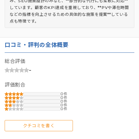
み、SEO施策設計のみなど、**部分的な代行にも柔軟に対応**
しています。顧客のKPI達成を重視しており、**PVや滞在時間
などの指標を向上させるための具体的な施策を提案**している
点も特徴です。
口コミ・評判の全体概要
総合評価
-
評価割合
0
0
0
0
0
クチコミを書く