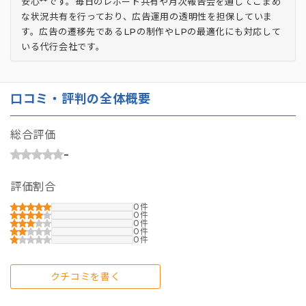
安心**です。毎日のレポート共有や月次報告会を通してこまめ
な状況共有を行っており、広告運用の透明性を担保していま
す。広告の遷移先であるLPの制作やLPの最適化にも対応して
いる代行会社です。
口コミ・評判の全体概要
総合評価
-
評価割合
0
0
0
0
0
クチコミを書く