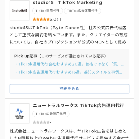
studio15 TikTok Marketing
TikTok運用代行
TikTok広告運用代行
5.0
(1)
studio15はTikTok（Byte Dance社）社の公式広告代理店
として正式な契約を結んでいます。また、クリエイターの育成
についても、自社のプロダクションが公式のMCNとして認め
られています。 ナショナルクライアントをはじめとした300
社以上で安定した進行のもと納品をしてきた経験をもとに、炎
Pick up記事（このサービスが選出されている記事）
上リスクに注意を払いながら、多くのTikTokの知見から、ビ
・TikTok運用代行会社おすすめ20選。価格ではなく「質」を見るべき理由まで解説
ジネスや商品ブランドに最適なコンテンツ作成を実施します。
・TikTok広告運用代行おすすめ16選。委託スタイルを事例から分類して紹介
さらに、過去の運用実績からどうやれば、最短で多くのエンゲ
ージメントを獲得できるのかを熟知しており、投稿時間、フォ
詳細をみる
ロー数、コメント、インプレッションなど、様々な項目のデー
タを取り、PDCAを回しながらアカウントを育成します。
ニュートラルワークス TikTok広告運用代行
TikTok広告運用代行
-
株式会社ニュートラルワークスは、**TikTok広告をはじめと
した8種類以上のWeb広告運用代行サービスを提供する会社**