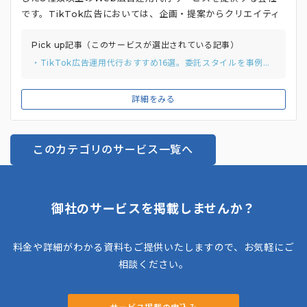
です。TikTok広告においては、企画・提案からクリエイティ
ブ制作、入稿・広告配信、レポーティングまで、ワンストップ
でサポートしています。 動画制作経験豊富なプロフェッショ
Pick up記事（このサービスが選出されている記事）
ナルとTikTokマーケティングに精通したスタッフが、企業の
・TikTok広告運用代行おすすめ16選。委託スタイルを事例から分類して紹介
ニーズに最適なTikTok広告戦略を立案・実行。**不動産・金
融・美容・ITなど、16を超える業界でのTikTok広告対応実績
詳細をみる
を有しているのも特徴**です。幅広い業界の企業に対して、そ
れぞれの特性に合わせた広告運用を支援している代行会社で
す。
このカテゴリのサービス一覧へ
御社のサービスを掲載しませんか？
料金や詳細がわかる資料もご提供いたしますので、お気軽にご
相談ください。