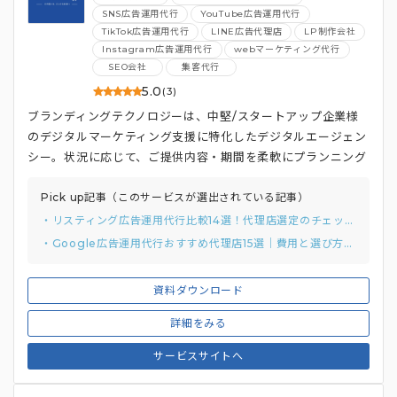
SNS広告運用代行
YouTube広告運用代行
TikTok広告運用代行
LINE広告代理店
LP制作会社
Instagram広告運用代行
webマーケティング代行
SEO会社
集客代行
5.0
(3)
ブランディングテクノロジーは、中堅/スタートアップ企業様
のデジタルマーケティング支援に特化したデジタルエージェン
シー。状況に応じて、ご提供内容・期間を柔軟にプランニング
するのが特徴です。
Pick up記事（このサービスが選出されている記事）
・リスティング広告運用代行比較14選！代理店選定のチェックリストと質問例付き
・Google広告運用代行おすすめ代理店15選｜費用と選び方まで解説
資料ダウンロード
詳細をみる
サービスサイトへ