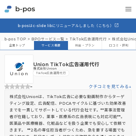
b-posはc-slide libにリニューアルしました（こちら）
b-pos TOP
BPOサービス一覧
TikTok広告運用代行
株式会社Uni
企業トップ
サービス概要
料金・プラン
口コミ・評判
Union TikTok広告運用代行
株式会社Union
TikTok広告運用代行
-
クチコミを見てみる↓
株式会社Unionは、TikTok広告に必要な動画制作からターゲ
ティング設定、広告配信、PDCAサイクルに基づいた効果改善
までを一貫してサポートしている代行会社です。**薬事法管理
者が在籍しており、薬事・医療系の広告表現にも対応可能**。
医薬品や医療機器、化粧品などを扱う企業でも安心して依頼で
きます。 **2名の専任担当者がつくため、急を要する場面でも