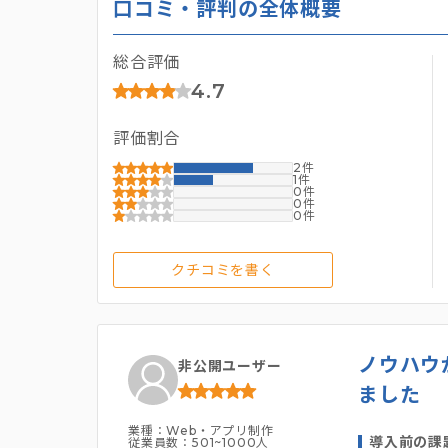
口コミ・評判の全体概要
総合評価
4.7
評価割合
2
1
0
0
0
クチコミを書く
ノウハウ
非公開ユーザー
ました
業種：Web・アプリ制作
導入前の課
従業員数：501~1000人