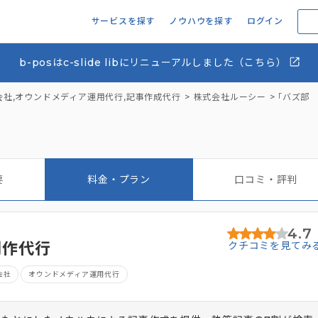
サービスを探す
ノウハウを探す
ログイン
b-posはc-slide libにリニューアルしました（こちら）
会社
,
オウンドメディア運用代行
,
記事作成代行
株式会社ルーシー
「バズ部
要
料金・プラン
口コミ・評判
4.7
制作代行
クチコミを見てみ
会社
オウンドメディア運用代行