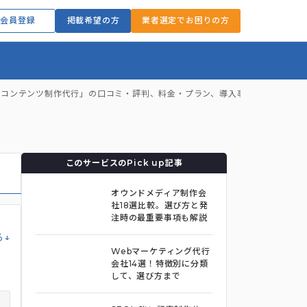
会員登録
掲載希望の方
業者選定でお困りの方
 コンテンツ制作代行」の口コミ・評判、料金・プラン、導入事例
このサービスのPick up記事
オウンドメディア制作会
社18選比較。選び方と発
注時の最重要事項も解説
る↓
Webマーケティング代行
会社14選！特徴別に分類
して、選び方まで