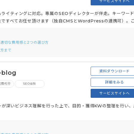
サービスサイトへ
ライティングに対応。専属のSEOディレクターが伴走。キーワー
すべてお任せ頂けます（独自CMSとWordPressの連携可）。
た記事を制作いたします。
た適切な費用感と2つの選び方
び方まで
資料ダウンロード
blog
詳細をみる
運用代行
SEO会社
サービスサイトへ
クターが深いビジネス理解を行った上で、目的・獲得KWの整理を行い、