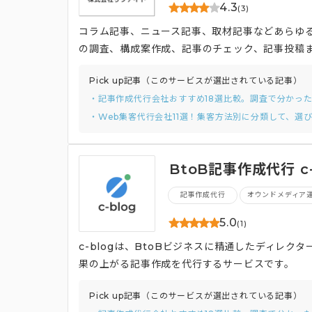
4.3
(3)
コラム記事、ニュース記事、取材記事などあらゆる
の調査、構成案作成、記事のチェック、記事投稿まで
担当者様のお手間少なく、継続的に質が担保され
Pick up記事（このサービスが選出されている記事）
・記事作成代行会社おすすめ18選比較。調査で分かっ
・Web集客代行会社11選！集客方法別に分類して、選
BtoB記事作成代行 c-
記事作成代行
オウンドメディア
5.0
(1)
c-blogは、BtoBビジネスに精通したディレ
果の上がる記事作成を代行するサービスです。
Pick up記事（このサービスが選出されている記事）