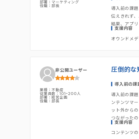
部署：マーケティング
役職：部長
導入前の課題
伝えきれず、
結果、アプリ
支援内容
オウンドメデ
圧倒的な
非公開ユーザー
導入前の課
業種：不動産
従業員数：101~200人
導入前の課題
部署：経営企画
役職：部長
ンテンツマー
ット外からの
つながったの
支援内容
コンテンツの