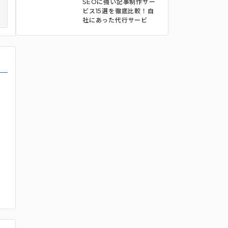
SEOに強い記事制作サー
ビス15選を徹底比較！自
社にあった代行サービ
ス・ツールをそれぞれ解
説