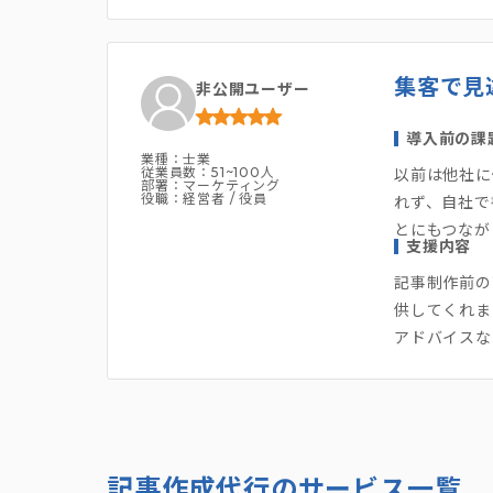
集客で見
非公開ユーザー
導入前の課
業種：士業
従業員数：51~100人
以前は他社に
部署：マーケティング
役職：経営者 / 役員
れず、自社で
とにもつなが
支援内容
記事制作前の
供してくれま
アドバイスな
記事作成代行のサービス一覧