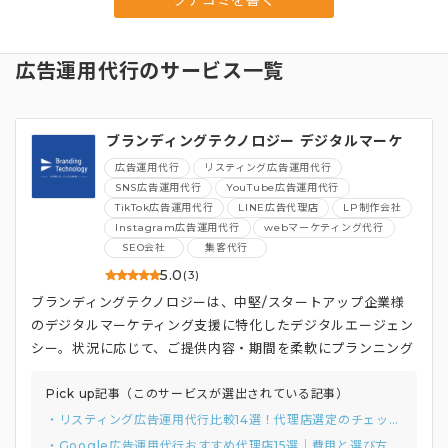
広告運用代行のサービス一覧
ブランディングテクノロジー デジタルマーケ
ティング総合支援
広告運用代行
リスティング広告運用代行
SNS広告運用代行
YouTube広告運用代行
TikTok広告運用代行
LINE広告代理店
LP制作会社
Instagram広告運用代行
webマーケティング代行
SEO会社
集客代行
5.0
(3)
ブランディングテクノロジーは、中堅/スタートアップ企業様
のデジタルマーケティング支援に特化したデジタルエージェン
シー。状況に応じて、ご提供内容・期間を柔軟にプランニング
するのが特徴です。
Pick up記事（このサービスが選出されている記事）
・リスティング広告運用代行比較14選！代理店選定のチェックリストと質問例付き
・Google広告運用代行おすすめ代理店15選｜費用と選び方まで解説