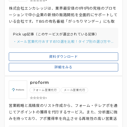
-
株式会社エンカレッジは、業界最安値の1件1円の究極のプロモ
ーションで中小企業の新規の販路開拓を全面的にサポートして
いる会社です。TBSの有名番組「がっちりマンデー」にも取
り上げられた有名なサービスでもあります。
Pick up記事（このサービスが選出されている記事）
・メール営業代行おすすめ10選を比較！タイプ別の選び方や費用相場を徹底解説
資料ダウンロード
詳細をみる
proform
フォーム営業代行
メール営業代行
-
営業戦略と高精度のリスト作成から、フォーム・テレアポを通
じてアポイントの獲得を代行するサービス。また、分析面に強
みを持っており、アポ獲得率を向上させる再現性の高い営業活
動が可能。