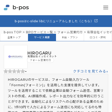
b-posはc-slide libにリニューアルしました（こちら）
b-pos TOP
BPOサービス一覧
フォーム営業代行
有限会社イッセ
企業トップ
サービス概要
料金・プラン
口コミ・評判
HIROGARU
有限会社イッセイネット
フォーム営業代行
-
クチコミを見てみる↓
HIROGARUのサービスは、フォーム自動入力ツール
「Formin(フォーミン)」を活用した支援を提供しています。
ツールを活用することで依頼企業は自動フォーム送信、営業リ
ストの作成、AI原稿作成、レポート出力などを効率的に行うこ
とができます。自動化によるリスクへの心配がある企業のため
に、1件10円で人力によるフォーム送信にも対応してるのも特