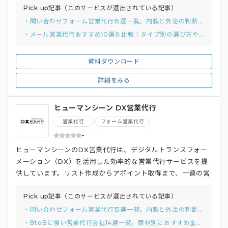
Pick up記事（このサービスが選出されている記事）
・問い合わせフォーム営業代行15選一覧。内製と外注の判断基準から徹底解説
・メール営業代行おすすめ10選を比較！タイプ別の選び方や費用相場を徹底解説
資料ダウンロード
詳細をみる
ヒューマンシーン DX営業代行
営業代行
フォーム営業代行
-
ヒューマンシーンのDX営業代行は、デジタルトランスフォー
メーション（DX）を活用した効率的な営業代行サービスを提
供しています。リスト作成からアポイント取得まで、一連の営
業プロセスをすべて対応し、商談に集中できる環境を創出。
プロフェッショナルチームが最新のテクノロジーを駆使して、
Pick up記事（このサービスが選出されている記事）
最適な戦略を練り上げ、営業の効率化と成果向上を実現するた
・問い合わせフォーム営業代行15選一覧。内製と外注の判断基準から徹底解説
めのパートナーとして、全力でサポートします。
・BtoBに強い営業代行会社14選一覧。商材別におすすめ企業を紹介