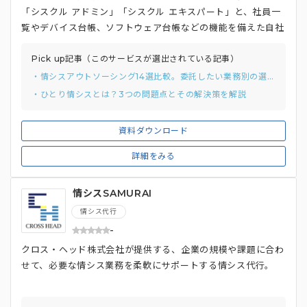
「シスクル アドミン」「シスクル エキスパート」と、社員一
覧やデバイス台帳、ソフトウェア台帳などの機能を備えた自社
開発SaaS「Syskul App」をセットで提供し、IT関連の業務
効率化を支援しています。チャットツール「Slack」を通じ
Pick up記事（このサービスが選出されている記事）
て、単なるアウトソーシングの1つではなく、「従業員の一
・情シスアウトソーシング14選比較。委託したい業務別の選び方と費用相場
人」としてコミュニケーションを取りながら対応できることが
・ひとり情シスとは？3つの問題点とその解決策を解説
特徴です。アカウントやデバイスの管理、ヘルプデスク対応な
どの業務を代行しながら、業務のブラックボックス化を阻止す
資料ダウンロード
るためのナレッジ作りに強みがあります。ソフトウェア台帳機
能には、ISO27001に準拠した管理項目が初期設定されてお
詳細をみる
り、社員情報とデバイス情報の一元管理をすることで、業務の
効率化を促進できます。また、オン・オフボーディング機能で
情シスSAMURAI
は、人事労務と連携しながら入社予定者のアカウント発行や社
情シス代行
員マスタの新規追加、更新が可能です。IT担当者に寄り添いな
-
がら、定常業務の負担軽減ならびに企業全体の業務効率化に貢
献することのできるサービスです。
クロス・ヘッド株式会社が提供する、企業の規模や課題に合わ
せて、必要な情シス業務を柔軟にサポートする情シス代行。