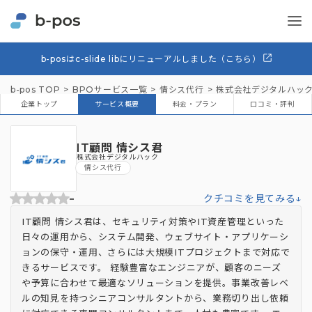
b-posはc-slide libにリニューアルしました（こちら）
b-pos TOP
BPOサービス一覧
情シス代行
株式会社デジタルハッ
企業トップ
サービス概要
料金・プラン
口コミ・評判
IT顧問 情シス君
株式会社デジタルハック
情シス代行
-
クチコミを見てみる↓
IT顧問 情シス君は、セキュリティ対策やIT資産管理といった
日々の運用から、システム開発、ウェブサイト・アプリケーシ
ョンの保守・運用、さらには大規模ITプロジェクトまで対応で
きるサービスです。 経験豊富なエンジニアが、顧客のニーズ
や予算に合わせて最適なソリューションを提供。事業改善レベ
ルの知見を持つシニアコンサルタントから、業務切り出し依頼