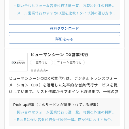
・問い合わせフォーム営業代行15選一覧。内製と外注の判断基準から徹底解説
・メール営業代行おすすめ10選を比較！タイプ別の選び方や費用相場を徹底解説
資料ダウンロード
詳細をみる
ヒューマンシーン DX営業代行
営業代行
フォーム営業代行
-
ヒューマンシーンのDX営業代行は、デジタルトランスフォー
メーション（DX）を活用した効率的な営業代行サービスを提
供しています。リスト作成からアポイント取得まで、一連の営
業プロセスをすべて対応し、商談に集中できる環境を創出。
プロフェッショナルチームが最新のテクノロジーを駆使して、
Pick up記事（このサービスが選出されている記事）
最適な戦略を練り上げ、営業の効率化と成果向上を実現するた
・問い合わせフォーム営業代行15選一覧。内製と外注の判断基準から徹底解説
めのパートナーとして、全力でサポートします。
・BtoBに強い営業代行会社14選一覧。商材別におすすめ企業を紹介