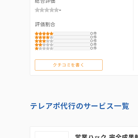
総合評価
-
評価割合
0
0
0
0
0
クチコミを書く
テレアポ代行のサービス一覧
営業ハック 完全成果