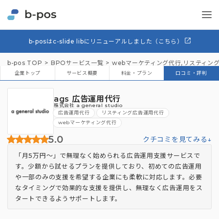
b-posはc-slide libにリニューアルしました（こちら）
b-pos TOP
BPOサービス一覧
webマーケティング代行
,
リスティン
企業トップ
サービス概要
料金・プラン
口コミ・評判
ags 広告運用代行
株式会社 a general studio
広告運用代行
リスティング広告運用代行
webマーケティング代行
5.0
クチコミを見てみる↓
「月5万円〜」で無理なく始められる広告運用支援サービスで
す。少額から試せるプランを提供しており、初めての広告運用
や一部のみの支援を希望する企業にも柔軟に対応します。必要
なタイミングで効果的な支援を提供し、無理なく広告運用をス
タートできるようサポートします。