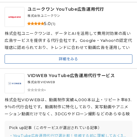
ユニークワン YouTube広告運用代行
株式会社ユニークワン
5.0
(1)
株式会社ユニークワンは、データとAIを活用して費用対効果の高い
広告サービスを提供する代行会社です。Google・Yahoo!の認定代
理店に認められており、トレンドに合わせて動画広告を運用してい
ます。 広告運用だけでなく、TVCM素材も有効活用した最適な動画
詳細をみる
クリエイティブの提案・制作など、領域を超えた成果につながる提
案が受けられるのが特徴です。加えて、同社が独自開発した広告レ
VIDWEB YouTube広告運用代行サービス
ポートツール「racooon（ラクーン）」により、依頼者側で広告の
配信状況・レポーディングに必要な情報がリアルタイムで確認でき
株式会社VIDWEB
るのも嬉しいポイントです。
-
株式会社VIDWEBは、動画制作実績4,000本以上・リピート率83.
9％の代行会社です。動画制作に特化しており、実写動画やアニメ
ーション動画だけでなく、3DCGやドローン撮影などのあらゆる映
像表現に対応している点が特徴です。 広告運用では、KPI達成を目
指して初期設計と運用改善を実施し、広告パフォーマンスの最大化
Pick up記事（このサービスが選出されている記事）
を目指して細やかにチューニングします。専任のマーケターが動画
・YouTube広告運用代行17選比較！依頼する前に理解しておく3つのポイントまで解説