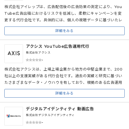
株式会社アイレップは、広告配信後の広告効果の測定により、You
Tube広告出稿におけるリスクを低減し、柔軟にキャンペーンを変
更する代行会社です。具体的には、個人の視聴データに基づいたレ
ポート作成や、視聴後すぐに実施されるブランドリフト調査などを
詳細をみる
通じてPDCAサイクルを回します。 また、Googleが提唱する3H
のほかに、欲しいという欲求を作る長尺動画「Movie」と、安く・
アクシス YouTube広告運用代行
速く・より正しく多量かで自動化しながら作る短尺動画「Motio
n」の2領域をかけあわせた6タイプの動画で、結果につながる動画
株式会社アクシス
広告を目指してプランニングするのも特徴です。 「Google Prem
-
ier Partner Awards」で国内最優秀賞を3部門で受賞するなど、
株式会社アクシスは、上場上場企業から地方の中堅企業まで、200
運用型広告の高い専門性が認められています。加えて、LPOをはじ
社以上の支援実績がある代行会社です。過去の実績と研究に基づい
めとしたクリエイティブ・コンテンツ改善にも対応可能な代行会社
たさまざまなデータ・ノウハウを有しており、根拠のある広告運用
です。
を行っています。 また、専任の担当者が運用開始前から改善提案ま
詳細をみる
でワンストップで対応し、コミュニケーションでのトラブルを予防
しています。YouTube広告運用代行の最低契約期間は6か月である
デジタルアイデンティティ 動画広告
ものの、イベント告知などスポットでの相談も受け付けているのも
特徴です。 さらに、LP制作やWeb集客改善コンサルティングも実
株式会社デジタルアイデンティティ
施しており、広告運用だけでなく、Web集客の戦略策定から実行ま
-
で任せられる点が魅力です。