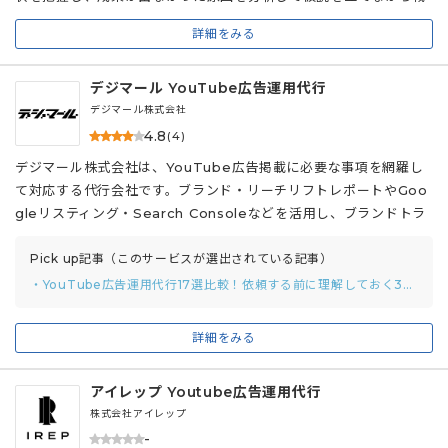
略的にアカウントを立て直します。 また同社は、広告運用コンサル
詳細をみる
タントを「いかにお客様の目標を達成できたか」を最大の基準で評
価しています。安易の予算増額に走らない環境を整えているため、
デジマール YouTube広告運用代行
広告成果改善のために本当に必要な施策の提案が受けることが可能
です。加えて、コンサルタント1人あたりが担当する企業数を少数に
デジマール株式会社
限定しており、十分な運用リソースを確保しているのも特徴です。
4.8
(4)
デジマール株式会社は、YouTube広告掲載に必要な事項を網羅し
て対応する代行会社です。ブランド・リーチリフトレポートやGoo
gleリスティング・Search Consoleなどを活用し、ブランドトラ
ックへの貢献効果を確認。リーチプランナーによる高度なシミュレ
ーションも通じて、PDCAを回します。 また、専任のデザイナーチ
Pick up記事（このサービスが選出されている記事）
ームがバナーを制作します。配信メディア・ターゲットに効果的な
・YouTube広告運用代行17選比較！依頼する前に理解しておく3つのポイントまで解説
広告を制作し、企業のブランドイメージを最大限に高めます。さら
に、複数の広告媒体を同一チームで管理するため、コミュニケーシ
詳細をみる
ョンの一本化が可能です。クライアントのコミュニケーション負荷
を抑えつつ、効率的かつスムーズに広告運用する代行会社です。
アイレップ Youtube広告運用代行
株式会社アイレップ
-