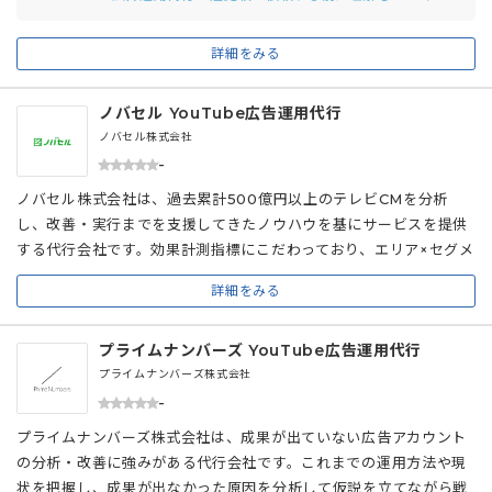
広告の配信まで一貫して対応しており、広告向けに最適化された動
画制作を実現しています。
詳細をみる
ノバセル YouTube広告運用代行
ノバセル株式会社
-
ノバセル株式会社は、過去累計500億円以上のテレビCMを分析
し、改善・実行までを支援してきたノウハウを基にサービスを提供
する代行会社です。効果計測指標にこだわっており、エリア×セグメ
ント×動画単位でセッション、指名検索数を洗い出し、レスポンス
詳細をみる
計測を行って広告効果の改善につなげています。 事業会社・大手広
告代理店などの出身者が在籍しており、各企業のマーケティング施
プライムナンバーズ YouTube広告運用代行
策を分析・調査し、ファクトをもとに評価から改善まで伴走する代
行会社です。
プライムナンバーズ株式会社
-
プライムナンバーズ株式会社は、成果が出ていない広告アカウント
の分析・改善に強みがある代行会社です。これまでの運用方法や現
状を把握し、成果が出なかった原因を分析して仮説を立てながら戦