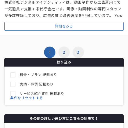
株式会社デジタルアイデンティティは、動画制作から広告運用まで
一気通貫で支援する代行会社です。画像・動画制作の専門スタッフ
が多数在籍しており、広告の質と改善速度を担保しています。 You
Tube広告運用では、正確な広告効果が測定できるツールを活用
詳細をみる
し、間接的な効果まで把握するのが特徴です。クライアントとのや
り取りを通じて、現状の課題・目標に合わせたKPI・KGIを設定し
ます。 また、ユーザー層や配信フォーマットの特性を踏まえて広告
媒体を選定しています。UI/UX診断やユーザーテスト、ネットリサ
1
2
3
ーチなどのデータを活用したサイト改善で、継続的なCVR向上も支
援している代行会社です。
絞り込み
料金・プラン 記載あり
実績・事例 記載あり
サービス紹介資料 掲載あり
条件をリセットする
その他の詳しい選び方はこちらの記事で！