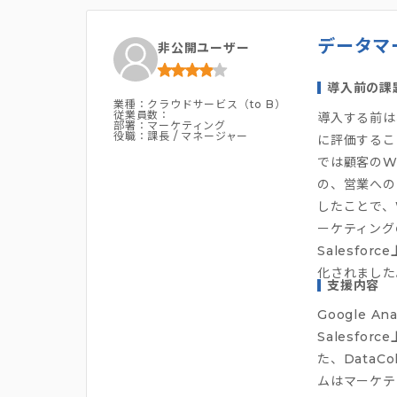
データマ
非公開ユーザー
導入前の課
業種：クラウドサービス（to B）
従業員数：
導入する前は
部署：マーケティング
役職：課長 / マネージャー
に評価するこ
では顧客のWe
の、営業への
したことで、
ーケティング
Salesf
化されました
支援内容
Google 
Salesf
た、Data
ムはマーケテ