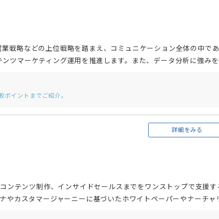
営業戦略などの上位戦略を踏まえ、コミュニケーション全体の中で
テンツマーケティング運用を推進します。また、データ分析に強みを
動の意思決定によるマーケティング戦略の評価や改善策の提案を行い
た実績から、MA活用の成功パターンを蓄積、組織的にナレッジ化し、
比較ポイントまでご紹介。
プロセスの最適化をはじめとしたマーケティング活動の自動化と効
詳細をみる
行
用、コンテンツ制作、インサイドセールスまでをワンストップで支援す
ソナやカスタマージャーニーに基づいたホワイトペーパーやナーチャ
、顧客企業のマーケティング活動を活性化します。 **MAをより効