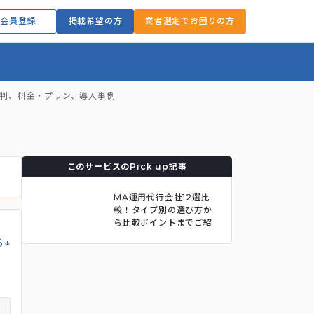
会員登録
掲載希望の方
業者選定でお困りの方
評判、料金・プラン、導入事例
このサービスのPick up記事
MA運用代行会社12選比
較！タイプ別の選び方か
ら比較ポイントまでご紹
介。
る↓