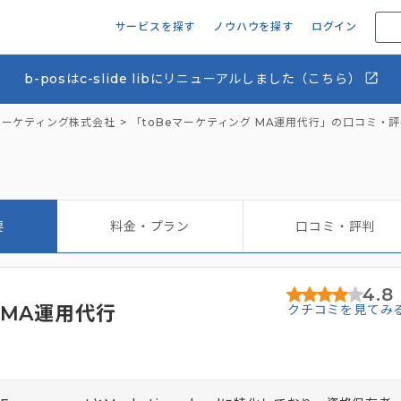
サービスを探す
ノウハウを探す
ログイン
b-posはc-slide libにリニューアルしました（こちら）
eマーケティング株式会社
「toBeマーケティング MA運用代行」の口コミ・
要
料金・プラン
口コミ・評判
4.8
 MA運用代行
クチコミを見てみ