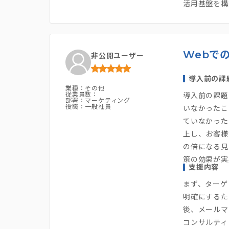
活用基盤を構
Webで
非公開ユーザー
導入前の課
業種：その他
従業員数：
導入前の課題
部署：マーケティング
役職：一般社員
いなかったこ
ていなかった
上し、お客様
の倍になる見
策の効果が実
支援内容
まず、ターゲ
明確にするた
後、メールマ
コンサルティ