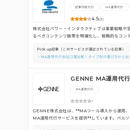
ペレーション支援
記事作成代行
MA運用代行
4.5
(2)
株式会社パワー・インタラクティブは事業戦略や
るべきコンテンツ施策を明確化し、戦略的なコン
ち、市場データや顧客データを分析し、データ駆
Pick up記事（このサービスが選出されている記事）
す。 さらに、300案件以上のMA支援を手替け
・MA運用代行会社12選比較！タイプ別の選び方から
続的にアップデートしているため、ツール設定や
化を実現します。
GENNE MA運用代
MA運用代行
-
GENNE株式会社は、**MAツール導入から運
MA運用代行サービスを提供**しています。ペル
ングメールなどの多様なコンテンツ制作にも対応し