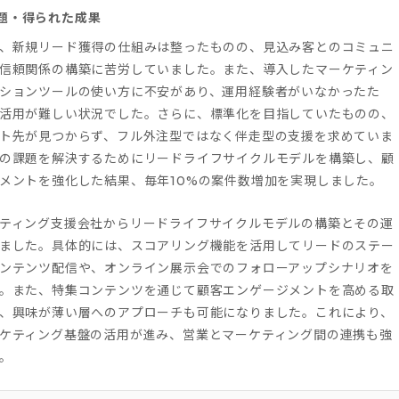
題・得られた成果
、新規リード獲得の仕組みは整ったものの、見込み客とのコミュニ
信頼関係の構築に苦労していました。また、導入したマーケティン
ションツールの使い方に不安があり、運用経験者がいなかったた
活用が難しい状況でした。さらに、標準化を目指していたものの、
ト先が見つからず、フル外注型ではなく伴走型の支援を求めていま
の課題を解決するためにリードライフサイクルモデルを構築し、顧
メントを強化した結果、毎年10%の案件数増加を実現しました。
ティング支援会社からリードライフサイクルモデルの構築とその運
ました。具体的には、スコアリング機能を活用してリードのステー
ンテンツ配信や、オンライン展示会でのフォローアップシナリオを
。また、特集コンテンツを通じて顧客エンゲージメントを高める取
、興味が薄い層へのアプローチも可能になりました。これにより、
ケティング基盤の活用が進み、営業とマーケティング間の連携も強
。