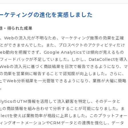
ーケティングの進化を実感しました
題・得られた成果
、Webの流入元が不明なため、マーケティング施策の効果を正確
とができませんでした。また、プロスペクトのアクティビティだけ
b動向を把握できず、Google Analyticsでは傾向が見えるもの
フィードバックが不足していました。しかし、DataCollectを導入
Webの流入元に基づく商談結果を日次で報告できるようになり、マ
の効果を営業側に報告することで認知度が向上しました。さらに、
orce上でWeb分析結果を一元管理できるようになり、業務が大幅に簡略
。
AnalyticsのUTM情報を活用して流入顧客を特定し、そのデータと
orce上の商談情報を組み合わせて分析することが可能になりました。ま
Collectを使えば業務効率が格段に上昇しました。このプラットフォー
ィングオートメーションやCRMデータとの連携を強化し、データ