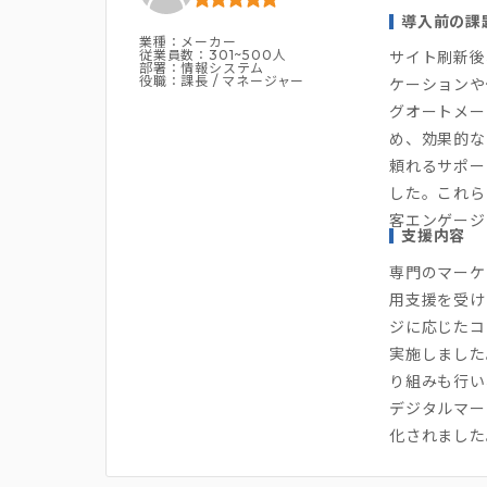
導入前の課
業種：メーカー
従業員数：301~500人
サイト刷新後
部署：情報システム
役職：課長 / マネージャー
ケーションや
グオートメー
め、効果的な
頼れるサポー
した。これら
客エンゲージ
支援内容
専門のマーケ
用支援を受け
ジに応じたコ
実施しました
り組みも行い
デジタルマー
化されました