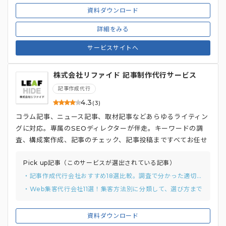
資料ダウンロード
詳細をみる
サービスサイトへ
株式会社リファイド 記事制作代行サービス
記事作成代行
4.3
(3)
コラム記事、ニュース記事、取材記事などあらゆるライティン
グに対応。専属のSEOディレクターが伴走。キーワードの調
査、構成案作成、記事のチェック、記事投稿まですべてお任せ
頂けます（独自CMSとWordPressの連携可）。ご担当者様
のお手間少なく、継続的に質が担保された記事を制作いたしま
Pick up記事（このサービスが選出されている記事）
す。
・記事作成代行会社おすすめ18選比較。調査で分かった適切な費用感と2つの選び方
・Web集客代行会社11選！集客方法別に分類して、選び方まで
資料ダウンロード