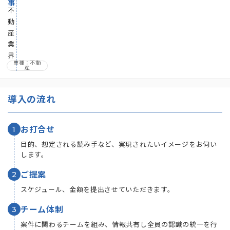
事
不
動
産
業
界
業種：不動
産
導入の流れ
1
お打合せ
目的、想定される読み手など、実現されたいイメージをお伺い
します。
2
ご提案
スケジュール、金額を提出させていただきます。
3
チーム体制
案件に関わるチームを組み、情報共有し全員の認識の統一を行