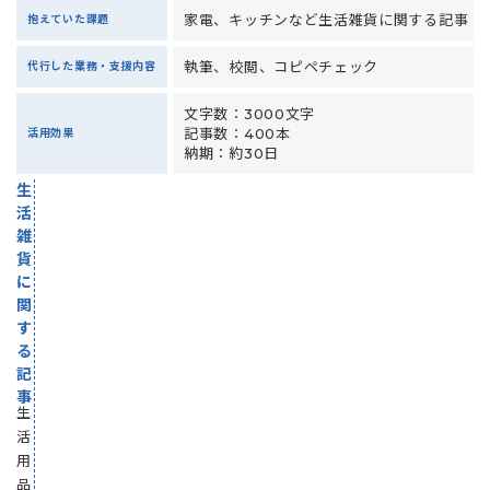
家
家電、キッチンなど生活雑貨に関する記事
抱えていた課題
電、
キ
執筆、校閲、コピペチェック
代行した業務・支援内容
ッ
チ
文字数：3000文字
ン
記事数：400本
活用効果
な
納期：約30日
ど
生
活
雑
貨
に
関
す
る
記
事
生
活
用
品