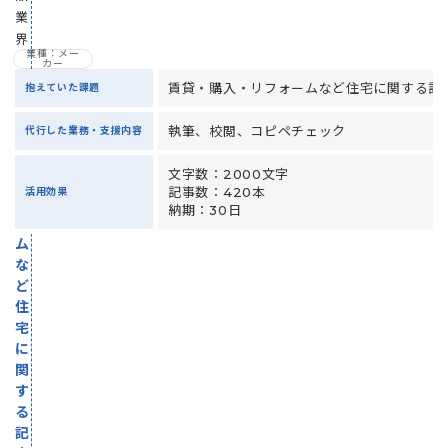
業
界
業種：メー
カー
賃
賃貸・購入・リフォームなど住宅に関する記
抱えていた課題
貸・
購
執筆、校閲、コピペチェック
代行した業務・支援内容
入・
リ
文字数：2000文字
フ
記事数：420本
活用効果
ォ
納期：30日
ー
ム
な
ど
住
宅
に
関
す
る
記