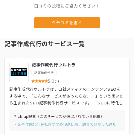
口コミの投稿にご協力ください！
クチコミを書く
記事作成代行のサービス一覧
記事作成代行ウルトラ
記事作成代行
5.0
(1)
記事作成代行ウルトラは、自社メディアのコンテンツSEOを
する中で、「こんなサービスがあったらな、、」という思いか
ら生まれたSEO記事制作代行サービスです。 「SEOに特化し
た記事」をクラウドソーシング並みの価格（文字単価：2円
～）で提供いたします。
Pick up記事（このサービスが選出されている記事）
・記事作成代行会社おすすめ18選比較。調査で分かった適切な費用感と2つの選び方