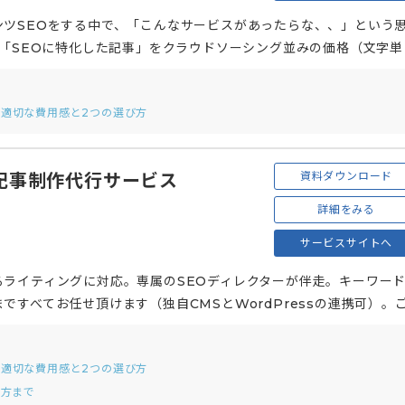
ツSEOをする中で、「こんなサービスがあったらな、、」という
 「SEOに特化した記事」をクラウドソーシング並みの価格（文字単
た適切な費用感と2つの選び方
資料ダウンロード
記事制作代行サービス
詳細をみる
サービスサイトへ
ライティングに対応。専属のSEOディレクターが伴走。キーワー
すべてお任せ頂けます（独自CMSとWordPressの連携可）。
た記事を制作いたします。
た適切な費用感と2つの選び方
び方まで