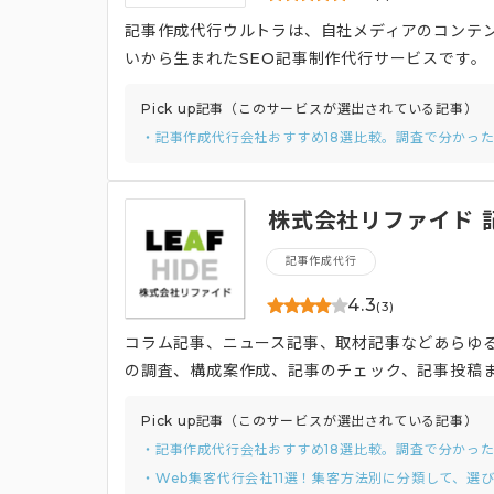
記事作成代行ウルトラは、自社メディアのコンテン
いから生まれたSEO記事制作代行サービスです。
価：2円～）で提供いたします。
Pick up記事（このサービスが選出されている記事）
・記事作成代行会社おすすめ18選比較。調査で分かっ
株式会社リファイド 
記事作成代行
4.3
(3)
コラム記事、ニュース記事、取材記事などあらゆる
の調査、構成案作成、記事のチェック、記事投稿まで
担当者様のお手間少なく、継続的に質が担保され
Pick up記事（このサービスが選出されている記事）
・記事作成代行会社おすすめ18選比較。調査で分かっ
・Web集客代行会社11選！集客方法別に分類して、選