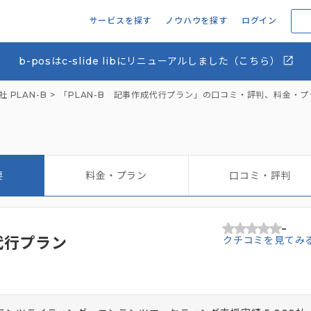
サービスを探す
ノウハウを探す
ログイン
b-posはc-slide libにリニューアルしました（こちら）
 PLAN-B
「PLAN-B 記事作成代行プラン」の口コミ・評判、料金・
要
料金・プラン
口コミ・評判
-
代行プラン
クチコミを見てみ