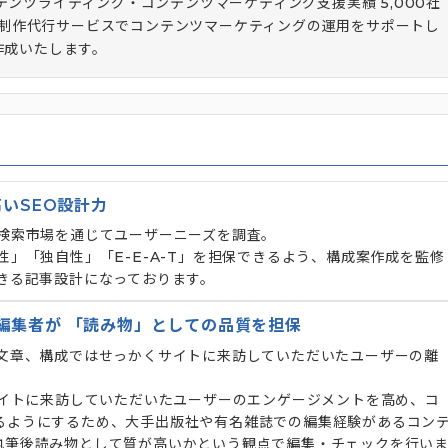
テンツライティング・コンテンツマーケティング支援実績 5,000社
が記事制作代行サービスでコンテンツマーケティングの運用をサポートし
作成いたします。
高いSEO設計力
が検索市場を通じてユーザーニーズを調査。
性」「独自性」「E-E-A-T」を担保できるよう、構成案作成を監修
きる記事設計になっております。
編集者が 「読み物」としての品質を担保
い文章、構成ではせっかくサイトに来訪していただいたユーザーの離
サイトに来訪していただいたユーザーのエンゲージメントを高め、コ
るようにするため、大手出版社や有名雑誌での編集経験があるコン
執筆後読み物として質が高いかという観点で編集・チェックを行い