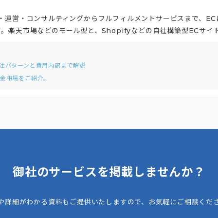
・運営・コンサルティングからフルフィルメントサービスまで、EC
楽天市場などのモール型と、Shopifyなどの自社構築型ECサイ
オとフルフィルメントセンターを保有しており、商品撮影から物流ま
社以上のECサイト制作・運用経験から得たノウハウを活かし、ブラン
外注パターンと費用内訳まで解説
レクターやデザイナー、コーダーなどの人材から成る顧客専属チーム
料金相場をご紹介。
から提案するなど、ECサイトの売上拡大のためにサポートしていま
御社のサービスを掲載しませんか？
や詳細がわかる資料もご提供いたしますので、お気軽にご相談くだ