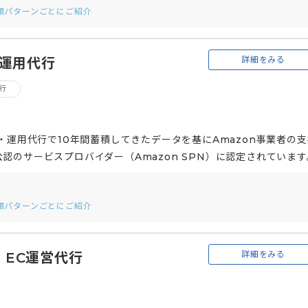
依頼パターンごとにご紹介
詳細をみる
告運用代行
代行
・運用代行で10年間蓄積してきたデータを基にAmazon事業者の支
のサービスプロバイダー（Amazon SPN）に認定されています
モーション、データ分析と一貫して支援しています。また、タイム
業務も全て依頼することができます。 元・現役Amazonセラーや
依頼パターンごとにご紹介
籍しており、経験者だからこそわかるリアルと泥臭い戦略や戦術を基
行います。
詳細をみる
 EC運営代行