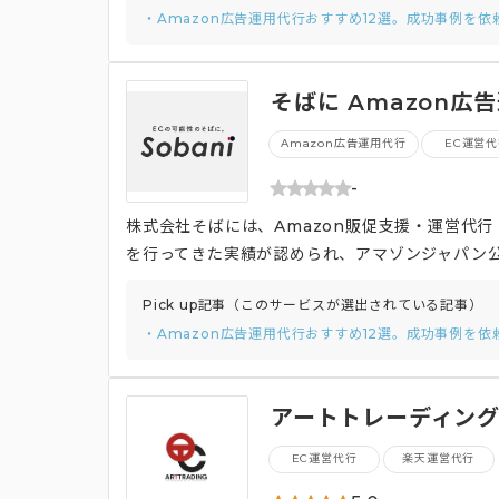
・Amazon広告運用代行おすすめ12選。成功事例を
画像を提供します。
そばに Amazon広
Amazon広告運用代行
EC運営
-
株式会社そばには、Amazon販促支援・運営代行
を行ってきた実績が認められ、アマゾンジャパン公認
商品ページ登録といった部分からSEO対策、プロ
Pick up記事（このサービスが選出されている記事）
ール運用なども行ってくれるためノウハウが必要な
・Amazon広告運用代行おすすめ12選。成功事例を
C事業者を経験しているコンサルタントが多数在
に、企業のAmazon事業を成功に導くサポートを
アートトレーディング
EC運営代行
楽天運営代行