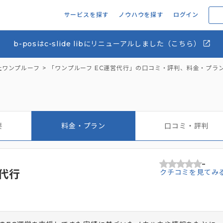
サービスを探す
ノウハウを探す
ログイン
b-posはc-slide libにリニューアルしました（こちら）
社ワンプルーフ
「ワンプルーフ EC運営代行」の口コミ・評判、料金・プラ
要
料金・プラン
口コミ・評判
-
代行
クチコミを見てみ