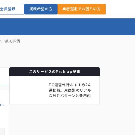
会員登録
掲載希望の方
業者選定でお困りの方
ン、導入事例
このサービスのPick up記事
EC運営代行おすすめ24
選比較。月商別のリアル
な外注パターンと費用内
訳まで解説
る↓