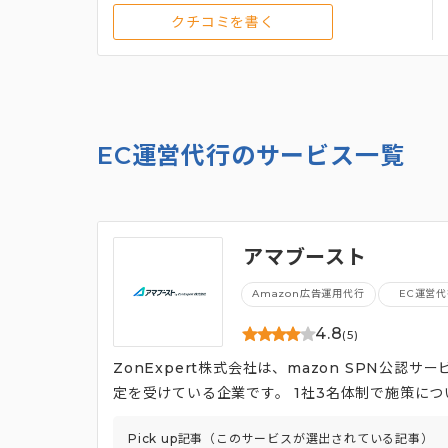
クチコミを書く
EC運営代行のサービス一覧
アマブースト
Amazon広告運用代行
EC運営
4.8
(5)
ZonExpert株式会社は、mazon SPN公認
定を受けている企業です。 1社3名体制で施策に
を送付し、データの変動にきめ細かく対応するこ
Pick up記事（このサービスが選出されている記事）
Amazonで『売れる画像』を研究し尽くしたプ