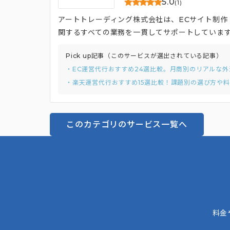
5.0
(1)
アートトレーディング株式会社は、ECサイト制作
関するすべての業務を一貫してサポートしています。
の両方に対応可能です。 自社の商品撮影スタジ
Pick up記事（このサービスが選出されている記事）
一括して依頼できます。15年以上の実績と200
・EC運営代行おすすめ24選比較。月商別のリアルな
認知拡大や集客に関する施策を提案。 運営ディ
・楽天運営代行おすすめ15選比較！課題別の選び方や
運営し、ときには顧客の要望に対して異なる視点
す。
このカテゴリのサービス一覧へ
料金