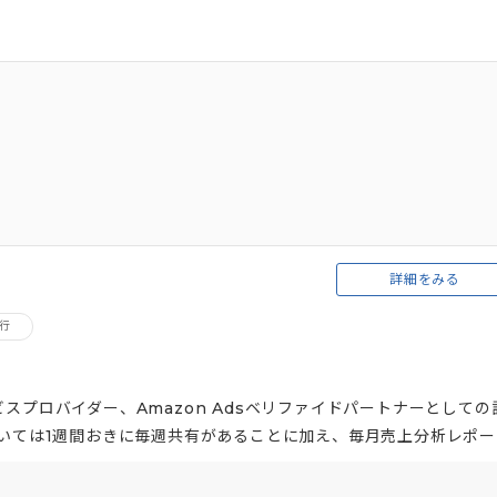
詳細をみる
代行
サービスプロバイダー、Amazon Adsベリファイドパートナーとしての
ついては1週間おきに毎週共有があることに加え、毎月売上分析レポー
とで透明性のある運用代行を提供します。 また、商品画像について
ロのカメラマン、デザイナーを社内で抱え、ノウハウをもとに高品質