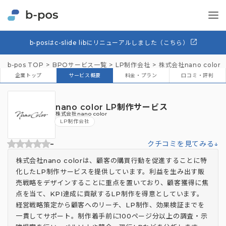
b-posはc-slide libにリニューアルしました（こちら）
b-pos TOP
BPOサービス一覧
LP制作会社
株式会社nano color
企業トップ
サービス概要
料金・プラン
口コミ・評判
nano color LP制作サービス
株式会社nano color
LP制作会社
-
クチコミを見てみる↓
株式会社nano colorは、顧客の購買行動を促進することに特
化したLP制作サービスを提供しています。利益を生み出す販
売戦略をデザインすることに重点を置いており、顧客獲得に焦
点を当て、KPI達成に貢献するLP制作を得意としています。
経営戦略策定から顧客へのリーチ、LP制作、効果検証までを
一貫してサポート。制作着手前に100ページ分以上の調査・示