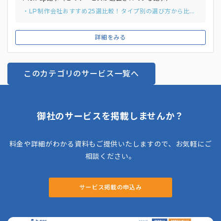
アクションを設計。表面的な見栄えのよさではなく、成果につ
・LP制作会社おすすめ25選比較！タイプ別の選び方から比較ポイントまで紹介
ながるLPを制作します。 納品後も、Googleアナリティクス
やヒートマップツールによる分析データに基づき、A/Bテスト
詳細をみる
による検証と改善を繰り返します。社内でマーケター・広告運
用担当者とデザイナー・コピーライターが綿密にコミュニケー
ションを取り、一貫性のある制作体制を整えているのも魅力で
このカテゴリのサービス一覧へ
す。
御社のサービスを掲載しませんか？
料金や詳細がわかる資料もご提供いたしますので、お気軽にご
相談ください。
サービス掲載の申込み