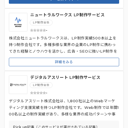
ニュートラルワークス LP制作サービス
LP制作会社
-
株式会社ニュートラルワークスは、LP制作実績500本以上を
持つ制作会社です。多種多様な業界の企業のLP制作に携わっ
てきた経験とノウハウを活かし、広告・SEOに強いLP制作を
得意としています。大手ネット広告代理店出身メンバーやSE
詳細をみる
O顧問、Webコンサルタントなど専門性の高いメンバーが揃
っており、企画から運用までを網羅するワンストップサービス
デジタルアスリート LP制作サービス
を提供しています。 LP制作後も、配信結果を分析し、効果検
証を実施することで、継続的なLPの効果改善を支援。顧客の
LP制作会社
ビジネスを成功に導くための伴走型支援を提供しています。世
-
界最大級のWebサイトアワード「Awwwards」をはじめと
デジタルアスリート株式会社は、1,800社以上のWebマーケ
する数々のデザインアワードでの受賞実績があるのも魅力で
ティング支援実績を持つLP制作会社です。Web制作では年間1
す。
00名以上の制作実績があり、多様な業界の成功パターンや事
例に基づいたLP制作が可能です。マーケティングの専門家が
在籍しており、購買フェーズに合わせた効果的なコンテンツや
Pick up記事（このサービスが選出されている記事）