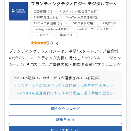
ブランディングテクノロジー デジタルマーケ
ティング総合支援
広告運用代行
リスティング広告運用代行
SNS広告運用代行
YouTube広告運用代行
TikTok広告運用代行
LINE広告代理店
LP制作会社
Instagram広告運用代行
webマーケティング代行
SEO会社
集客代行
5.0
(3)
ブランディングテクノロジーは、中堅/スタートアップ企業様
のデジタルマーケティング支援に特化したデジタルエージェン
シー。状況に応じて、ご提供内容・期間を柔軟にプランニング
するのが特徴です。
Pick up記事（このサービスが選出されている記事）
・リスティング広告運用代行比較14選！代理店選定のチェックリストと質問例付き
・Google広告運用代行おすすめ代理店15選｜費用と選び方まで解説
資料ダウンロード
詳細をみる
サービスサイトへ