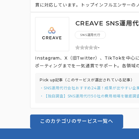
貫に対応しています。トップインフルエンサーの
CREAVE SNS運用
SNS運用代行
-
Instagram、X（旧Twitter）、TikT
ポーティングまでを一気通貫でサポート。各領域
ため、高精度かつ柔軟な対応が可能です。
Pick up記事（このサービスが選出されている記事）
・SNS運用代行会社おすすめ24選！成果が出やすい企
・【独自調査】SNS運用代行50社の費用相場を徹底
このカテゴリのサービス一覧へ