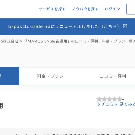
サービスを探す
ノウハウを探す
ログイン
b-posはc-slide libにリニューアルしました（こちら）
QS株式会社
「MARQS SNS広告運用」の口コミ・評判、料金・プラン、導
要
料金・プラン
口コミ・評判
-
用
クチコミを見てみ