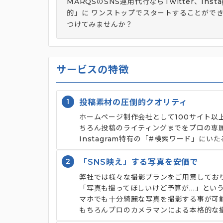
MARQSのSNS運用代行ならTwitter、Inst
的」に ワンストップでスタートすることができ
つけてみませんか？
サービスの特徴
1
投稿素材の圧倒的クオリティ
ホームページ制作会社として100サイト以
ちろん投稿のライティングまでをプロの専
Instagram特有の「#検索ワード」に
2
「SNS映え」する写真を安価で
弊社では様々な撮影プランをご用意してお
「写真も撮ってほしいけど予算が…」とい
マホでも十分綺麗な写真を撮影する事が可
もちろんプロのカメラマンによる本格的な