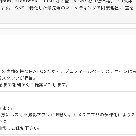
agram、facebook、 LINEなど全てのSNSを「低価格」で「効果
ます。 SNSに特化した最先端のマーケティングで同業他社に 差を
上の実績を持つMARQSだから、プロフィールページのデザインは
属スタッフが担当。
いたるまでを細かくご提案いたします。
ります。
う方にはスマホ撮影プランがお勧め。カメラアプリの多様化によりス
能に。
撮影もお任せ下さい。