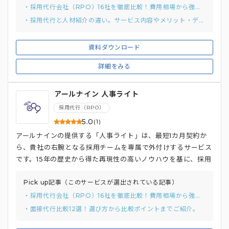
・採用代行会社（RPO）16社を徹底比較！費用相場から強み別の選び方までご紹介
・採用代行と人材紹介の違い。サービス内容やメリット・デメリット、料金体系など徹底解説！
資料ダウンロード
詳細をみる
アールナイン 人事ライト
採用代行（RPO）
5.0
(1)
アールナインの提供する「人事ライト」は、最短1カ月契約か
ら、貴社の右腕となる採用チームを専属で外付けするサービス
です。15年の歴史から得た再現性の高いノウハウを基に、採用
戦略～実務までまるっと依頼が可能です。
Pick up記事（このサービスが選出されている記事）
・採用代行会社（RPO）16社を徹底比較！費用相場から強み別の選び方までご紹介
・面接代行比較12選！選び方から比較ポイントまでご紹介。