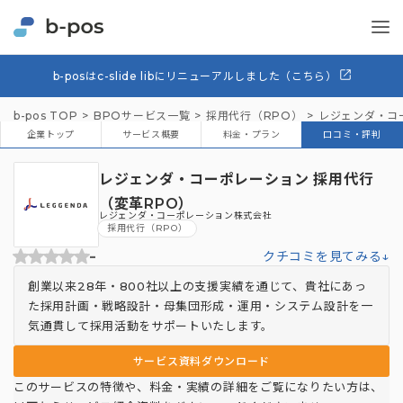
b-posはc-slide libにリニューアルしました（こちら）
b-pos TOP
BPOサービス一覧
採用代行（RPO）
レジェンダ・コ
企業トップ
サービス概要
料金・プラン
口コミ・評判
レジェンダ・コーポレーション 採用代行
（変革RPO）
レジェンダ・コーポレーション株式会社
採用代行（RPO）
-
クチコミを見てみる↓
創業以来28年・800社以上の支援実績を通じて、貴社にあっ
た採用計画・戦略設計・母集団形成・運用・システム設計を一
気通貫して採用活動をサポートいたします。
サービス資料ダウンロード
このサービスの特徴や、料金・実績の詳細をご覧になりたい方は、