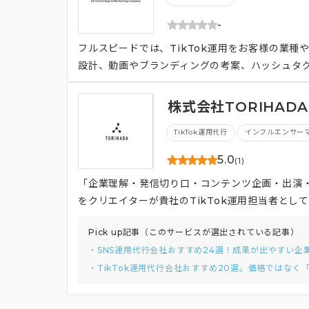
-
フルスピードでは、TikTok運用をお客様の業
設計、動画やブランディングの考案、ハッシュタグ
Tokではクリエイティブが特に重要視されており
エイターやインフルエンサー、カメラマンのアサ
株式会社TORIHADA C
TikTok運用代行
インフルエンサー
5.0
(1)
「企業理解・発信切り⼝・コンテンツ企画・出演
をクリエイターが貴社のTikTok運⽤担当者とし
Pick up記事（このサービスが選出されている記事）
・SNS運用代行会社おすすめ24選！成果が出やすい企
・TikTok運用代行会社おすすめ20選。価格ではな