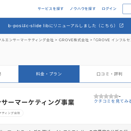
サービスを探す
ノウハウを探す
ログイン
b-posはc-slide libにリニューアルしました（こちら）
フルエンサーマーケティング会社
GROVE株式会社
「GROVE インフ
要
料金・プラン
口コミ・評判
-
センサーマーケティング事業
クチコミを見てみ
ケティング会社