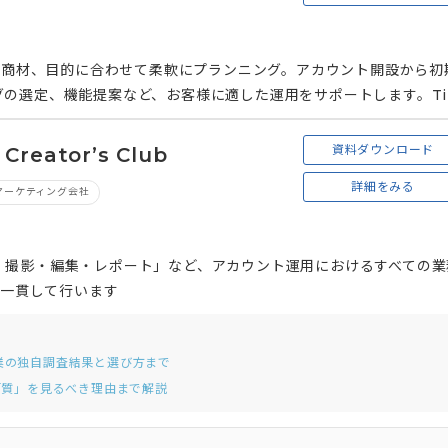
種や商材、目的に合わせて柔軟にプランニング。アカウント開設から初
の選定、機能提案など、お客様に適した運用をサポートします。Ti
、フルスピードはその制作にも対応可能で、お客様の要望に応じたク
インも可能です。
資料ダウンロード
reatorʼs Club
詳細をみる
マーケティング会社
・撮影・編集・レポート」など、アカウント運⽤におけるすべての業
て⼀貫して⾏います
業の独自調査結果と選び方まで
く「質」を見るべき理由まで解説