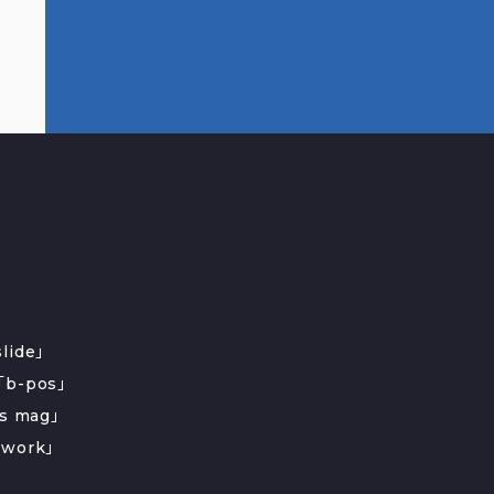
ide」
b-pos」
s mag」
work」