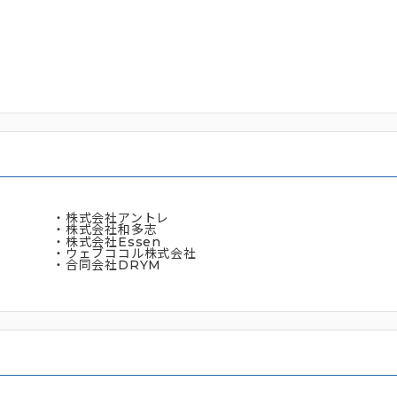
・株式会社アントレ
・株式会社和多志
・株式会社Essen
・ウェブココル株式会社
・合同会社DRYM