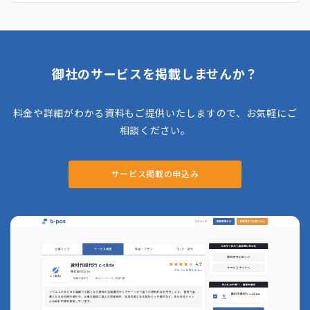
の基本的なサービスが含まれています。 ま
た、タイムカード集計や給与明細の封入代行、
給与振込代行など、豊富なオプションサービス
も提供しているため、ニーズに応じて必要なサ
ービスのみを選べます。年末調整は給与計算代
行の利用企業向けに基本料金無料・1人あたり
御社のサービスを掲載しませんか？
2,000円からで対応しているのも特徴です。建
設業・不動産業・介護・飲食店・人材派遣な
ど、幅広い業種の給与計算実績がある税理士事
料金や詳細がわかる資料もご提供いたしますので、お気軽にご
務所です。
相談ください。
サービス掲載の申込み