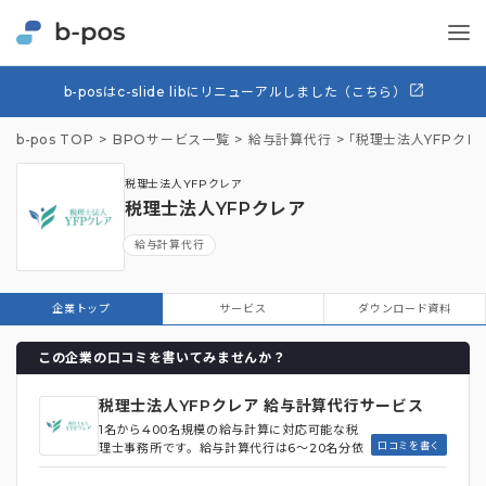
b-posはc-slide libにリニューアルしました（こちら）
b-pos TOP
BPOサービス一覧
給与計算代行
「税理士法人YFPク
税理士法人YFPクレア
税理士法人YFPクレア
給与計算代行
企業トップ
サービス
ダウンロード資料
この企業の口コミを書いてみませんか？
税理士法人YFPクレア 給与計算代行サービス
1名から400名規模の給与計算に対応可能な税
口コミを書く
理士事務所です。給与計算代行は6～20名分依
頼する場合は月額1,500円から利用でき、毎月
の給与計算・賞与計算・給与明細書の発行など