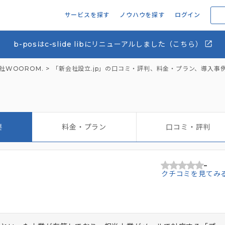
サービスを探す
ノウハウを探す
ログイン
b-posはc-slide libにリニューアルしました（こちら）
社WOOROM.
「新会社設立.jp」の口コミ・評判、料金・プラン、導入事
要
料金・プラン
口コミ・評判
-
クチコミを見てみ