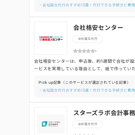
・会社設立代行おすすめ13選！代行できる手続きと費
会社格安センター
会社設立代行
-
会社格安センターは、申込後、約1週間で会社が設
ービスを実現している理由として、紙で作ってい
ITを活用しているため、他社よりも低価格なサー
Pick up記事（このサービスが選出されている記事）
後の手続きまで依頼することができます。また、
・会社設立代行おすすめ13選！代行できる手続きと費
あっても利用できるサービスとなっています。
スターズラボ会計事務
会社設立代行