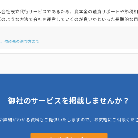
る会社設立代行サービスであるため、資本金の融資サポートや節税
どのような方法で会社を運営していくのが良いかといった長期的な
は成果報酬型を採用しているので審査に落ちた場合は料金がかかって
LINEでのやり取りにも対応しているので、返信やレスポンスの早い顧
用、依頼先の選び方まで
計事務所となっています。
御社のサービスを掲載しませんか？
や詳細がわかる資料もご提供いたしますので、お気軽にご相談くだ