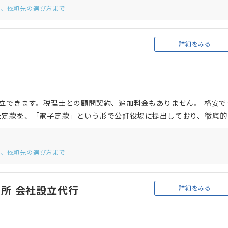
用、依頼先の選び方まで
詳細をみる
立できます。税理士との顧問契約、追加料金もありません。 格安で
た定款を、「電子定款」という形で公証役場に提出しており、徹底的
ビスを実現しています。 司法書士と行政書士が連携し、設立から登
事務所を訪ねることができない人に対しても対応しているので、遠方
用、依頼先の選び方まで
詳細をみる
所 会社設立代行