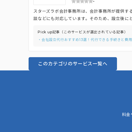
-
スターズラボ会計事務所は、会計事務所が提供す
談などにも対応しています。そのため、設立後に
線での支援をしてくれます。また、融資サポート
Pick up記事（このサービスが選出されている記事）
ることはありません。 さらに、ChatWorkや
・会社設立代行おすすめ13選！代行できる手続きと費
税理士が良いと考えている企業にうってつけの会
このカテゴリのサービス一覧へ
料金