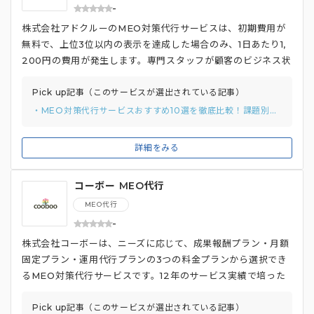
-
株式会社アドクルーのMEO対策代行サービスは、初期費用が
無料で、上位3位以内の表示を達成した場合のみ、1日あたり1,
200円の費用が発生します。専門スタッフが顧客のビジネス状
況を丁寧にヒアリングし、最適な対策キーワードを提案しま
す。Googleマイビジネスの開設・運用サポートも充実してお
Pick up記事（このサービスが選出されている記事）
り、アカウント取得やオーナー確認、店舗情報の登録、画像デ
・MEO対策代行サービスおすすめ10選を徹底比較！課題別のおすすめの選び方と費用相場を解説
ータの登録まで、専任スタッフが手厚くサポートしているのも
特徴です。 さらに、自動化ツールは使用せず、専任スタッフ
詳細をみる
が手動で対策するため、アカウント停止リスクを抑制しつつ、
より自然な形で上位表示を目指します。幅広い業種に対応して
コーボー MEO代行
おり、歯科医や飲食店などの対策事例もあります。
MEO代行
-
株式会社コーボーは、ニーズに応じて、成果報酬プラン・月額
固定プラン・運用代行プランの3つの料金プランから選択でき
るMEO対策代行サービスです。12年のサービス実績で培った
豊富な分析データに基づき、効果的なMEO対策を提案。Goo
gleマイビジネス（GBP）の設定サポートも充実しており、ア
Pick up記事（このサービスが選出されている記事）