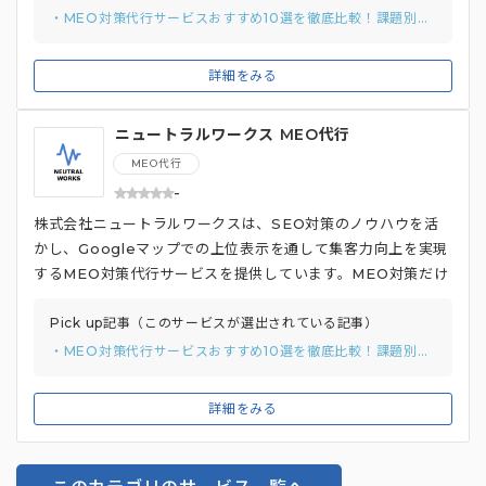
カウント取得から情報登録、画像設定まで、包括的にサポート
・MEO対策代行サービスおすすめ10選を徹底比較！課題別のおすすめの選び方と費用相場を解説
してくれるため、初めての方でも安心です。 また、口コミ獲
得支援ツール「マップレビュー」を無料で提供。QRコードを
詳細をみる
読み込むだけで口コミ投稿を促せる手軽さで、顧客からの口コ
ミを増やし、客観的な評価を高めることで、上位表示を目指し
ニュートラルワークス MEO代行
ます。さらに、地域検索順位の向上にも注力。測定ツールを用
いて、店舗所在地の市区町村に合わせて計測地点を自動的に変
MEO代行
更することで、精度の高い順位計測を実現しています。
-
株式会社ニュートラルワークスは、SEO対策のノウハウを活
かし、Googleマップでの上位表示を通して集客力向上を実現
するMEO対策代行サービスを提供しています。MEO対策だけ
でなく、SEO対策やWeb広告運用、HP制作など、多岐にわ
たるデジタルマーケティングサービスを包括的に提供している
Pick up記事（このサービスが選出されている記事）
点が特徴です。 自社メディア運営で培ったSEOノウハウを駆
・MEO対策代行サービスおすすめ10選を徹底比較！課題別のおすすめの選び方と費用相場を解説
使し、優良顧客が検索するキーワードを選定。顧客の課題を丁
寧にヒアリングし、それぞれに最適な提案を行う顧客密着型の
詳細をみる
サービスも魅力です。店舗の魅力を伝える写真撮影にも対応し
ています。デジタルマーケティングサービス提供実績が3,000
社以上あり、さまざまな業界・業種の企業に対応できるノウハ