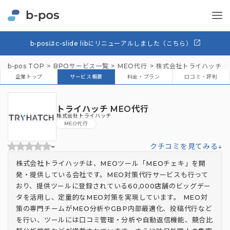
b-posはc-slide libにリニューアルしました（こちら）
b-pos TOP
BPOサービス一覧
MEO代行
株式会社トライハッチ
企業トップ
サービス概要
料金・プラン
口コミ・評判
トライハッチ MEO代行
株式会社トライハッチ
MEO代行
-
クチコミを見てみる↓
株式会社トライハッチは、MEOツール「MEOチェキ」を開
発・提供している会社です。MEO対策代行サービスも行って
おり、提供ツールに登録されている60,000店舗のビッグデー
タを活用し、定量的なMEO対策を実現しています。 MEO対
策の専門チームがMEO分析やGBP内部最適化、投稿代行など
を行い、ツールには口コミ管理・分析や自動返信機能、競合比