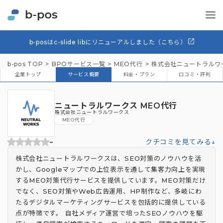
b-posはc-slide libにリニューアルしました（こちら）
b-pos TOP
BPOサービス一覧
MEO代行
株式会社ニュートラルワ
企業トップ
サービス概要
料金・プラン
口コミ・評判
ニュートラルワークス MEO代行
株式会社ニュートラルワークス
MEO代行
-
クチコミを見てみる↓
株式会社ニュートラルワークスは、SEO対策のノウハウを活
かし、Googleマップでの上位表示を通して集客力向上を実現
するMEO対策代行サービスを提供しています。MEO対策だけ
でなく、SEO対策やWeb広告運用、HP制作など、多岐にわ
たるデジタルマーケティングサービスを包括的に提供している
点が特徴です。 自社メディア運営で培ったSEOノウハウを駆