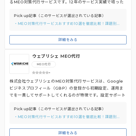
るMEO対策代行サービスです。12年のサービス実績で培った
豊富な分析データに基づき、効果的なMEO対策を提案。Goo
gleマイビジネス（GBP）の設定サポートも充実しており、ア
Pick up記事（このサービスが選出されている記事）
カウント取得から情報登録、画像設定まで、包括的にサポート
・MEO対策代行サービスおすすめ10選を徹底比較！課題別のおすすめの選び方と費用相場を解説
してくれるため、初めての方でも安心です。 また、口コミ獲
得支援ツール「マップレビュー」を無料で提供。QRコードを
詳細をみる
読み込むだけで口コミ投稿を促せる手軽さで、顧客からの口コ
ミを増やし、客観的な評価を高めることで、上位表示を目指し
ウェブリシェ MEO代行
ます。さらに、地域検索順位の向上にも注力。測定ツールを用
いて、店舗所在地の市区町村に合わせて計測地点を自動的に変
MEO代行
更することで、精度の高い順位計測を実現しています。
-
株式会社ウェブリシェのMEO対策代行サービスは、Google
ビジネスプロフィール（GBP）の登録から初期設定、運用ま
でを一貫してサポートしてくれるのが特徴です。設定サポート
だけでなく、設定代行も依頼可能です。さらに、口コミ獲得、
投稿内容、データ分析などの日々の運用サポートも充実してお
Pick up記事（このサービスが選出されている記事）
り、GBP運用を包括的にサポートしています。 MEO対策では
・MEO対策代行サービスおすすめ10選を徹底比較！課題別のおすすめの選び方と費用相場を解説
キーワード数を制限せず、店舗の特性に合った細かいキーワー
ドにも対応することで、コンバージョン率の高い集客を目指し
詳細をみる