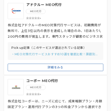
アドクルー MEO代行
MEO代行
-
株式会社アドクルーのMEO対策代行サービスは、初期費用が
無料で、上位3位以内の表示を達成した場合のみ、1日あたり1,
200円の費用が発生します。専門スタッフが顧客のビジネス状
況を丁寧にヒアリングし、最適な対策キーワードを提案しま
す。Googleマイビジネスの開設・運用サポートも充実してお
Pick up記事（このサービスが選出されている記事）
り、アカウント取得やオーナー確認、店舗情報の登録、画像デ
・MEO対策代行サービスおすすめ10選を徹底比較！課題別のおすすめの選び方と費用相場を解説
ータの登録まで、専任スタッフが手厚くサポートしているのも
特徴です。 さらに、自動化ツールは使用せず、専任スタッフ
詳細をみる
が手動で対策するため、アカウント停止リスクを抑制しつつ、
より自然な形で上位表示を目指します。幅広い業種に対応して
コーボー MEO代行
おり、歯科医や飲食店などの対策事例もあります。
MEO代行
-
株式会社コーボーは、ニーズに応じて、成果報酬プラン・月額
固定プラン・運用代行プランの3つの料金プランから選択でき