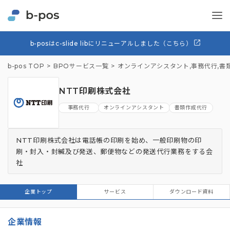
b-posはc-slide libにリニューアルしました（こちら）
b-pos TOP
BPOサービス一覧
オンラインアシスタント
,
事務代行
,
書
NTT印刷株式会社
事務代行
オンラインアシスタント
書類作成代行
NTT印刷株式会社は電話帳の印刷を始め、一般印刷物の印
刷・封入・封緘及び発送、郵便物などの発送代行業務をする会
社
企業トップ
サービス
ダウンロード資料
企業情報