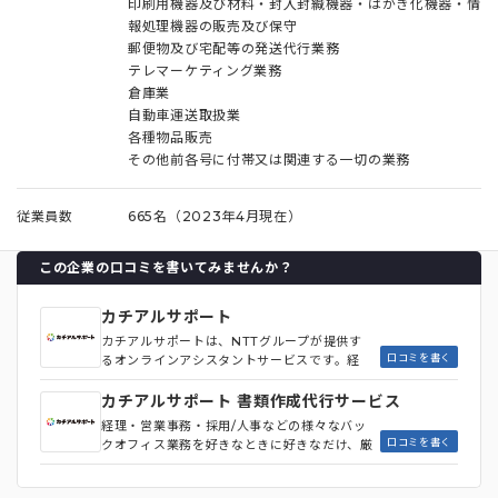
印刷用機器及び材料・封入封緘機器・はがき化機器・情
報処理機器の販売及び保守
郵便物及び宅配等の発送代行業務
テレマーケティング業務
倉庫業
自動車運送取扱業
各種物品販売
その他前各号に付帯又は関連する一切の業務
従業員数
665名（2023年4月現在）
この企業の口コミを書いてみませんか？
カチアルサポート
カチアルサポートは、NTTグループが提供す
口コミを書く
るオンラインアシスタントサービスです。経
理・営業事務・採用/人事など、さまざまなバ
ックオフィス業務を各分野のプロが代行しま
カチアルサポート 書類作成代行サービス
す。信頼と実績のNTTグループ企業で運営して
経理・営業事務・採用/人事などの様々なバッ
いるため、安心して利用することができます。
口コミを書く
クオフィス業務を好きなときに好きなだけ、厳
選されたスタッフに依頼できるサービスです。
カチアルサポートは経理業務や営業事務、人事