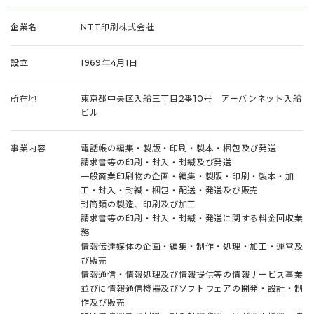
企業名
NTT印刷株式会社
設立
1969年4月1日
所在地
東京都中央区入船三丁目2番10号 アーバンネット入船
ビル
事業内容
電話帳の編集・製版・印刷・製本・梱包及び発送
請求書等の印刷・封入・封緘及び発送
一般商業印刷物の企画・編集・製版・印刷・製本・加
工・封入・封緘・梱包・配送・発送及び販売
封筒類の製造、印刷及び加工
請求書等の印刷・封入・封緘・発送に関する料金回収業
務
情報伝達媒体の企画・編集・制作・処理・加工・運営及
び販売
情報通信・情報処理及び情報提供等の情報サービス事業
並びに情報通信機器及びソフトウェアの開発・設計・制
作及び販売