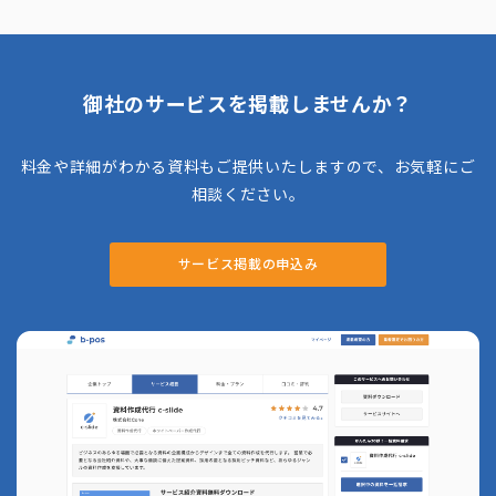
業務、クリエイティブ業務など多岐にわたる業
務に対応しており、顧客のニーズに応じた業務
を柔軟に代行します。 例えば、財務諸表の作
成や経費精算といった経理業務、顧客管理や資
料作成を行う営業事務、採用活動や社員管理を
担当する人事業務、さらにはSNS運用やWeb
御社のサービスを掲載しませんか？
サイト更新などのクリエイティブ業務にも対応
しています。
料金や詳細がわかる資料もご提供いたしますので、お気軽にご
相談ください。
サービス掲載の申込み