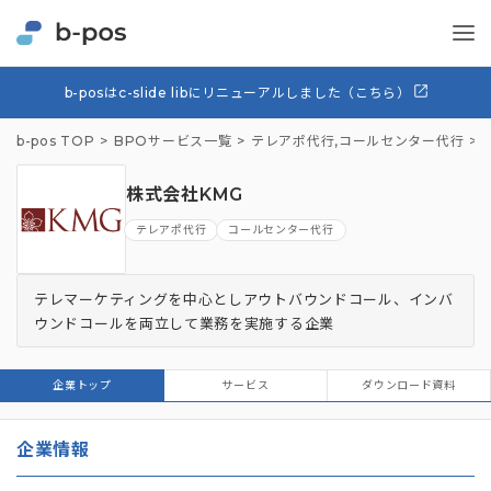
b-posはc-slide libにリニューアルしました（こちら）
b-pos TOP
BPOサービス一覧
テレアポ代行
,
コールセンター代行
「
株式会社KMG
テレアポ代行
コールセンター代行
テレマーケティングを中心としアウトバウンドコール、インバ
ウンドコールを両立して業務を実施する企業
企業トップ
サービス
ダウンロード資料
企業情報