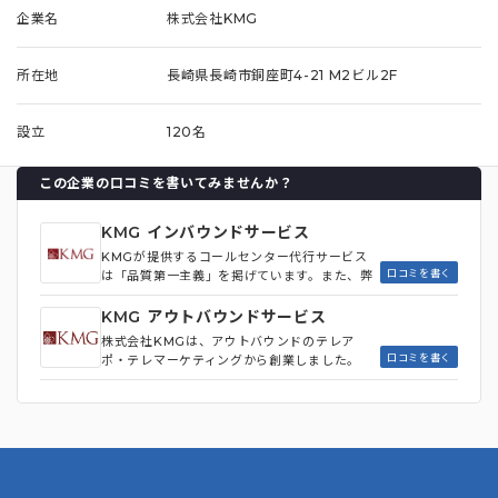
企業名
株式会社KMG
所在地
長崎県長崎市銅座町4-21 M2ビル2F
設立
120名
この企業の口コミを書いてみませんか？
KMG インバウンドサービス
KMGが提供するコールセンター代行サービス
口コミを書く
は「品質第一主義」を掲げています。また、弊
社はアウトバウンドのテレアポ・テレマーケテ
ィングから創業しました。 その経験と強みを
KMG アウトバウンドサービス
インバウンドに活かしたことで、アップセル・
株式会社KMGは、アウトバウンドのテレア
クロスセルに強いオペレーターが多数在籍して
口コミを書く
ポ・テレマーケティングから創業しました。
います。
その経験と強みをインバウンドに活かしたこと
で、アップセル・クロスセルに強いオペレータ
ーが多数在籍しています。インもアウトもお任
せください。