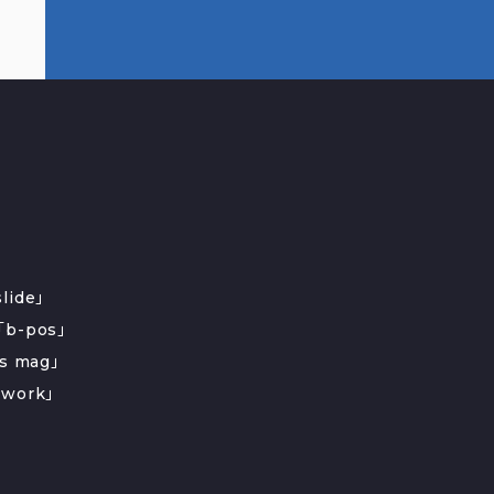
ide」
b-pos」
s mag」
work」