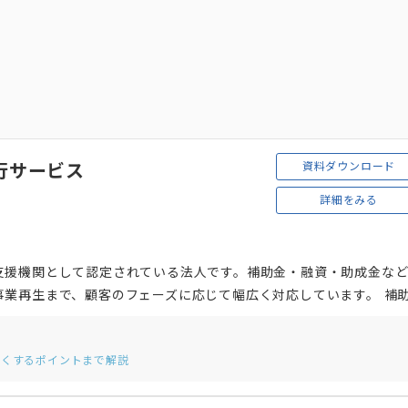
資料ダウンロード
行サービス
詳細をみる
支援機関として認定されている法人です。補助金・融資・助成金な
業再生まで、顧客のフェーズに応じて幅広く対応しています。 補
計画等の支援実績が評価され、経営革新等支援機関推進協議会より
して、補助金部門・財務部門の両部門で「ベストパフォーマンス賞
すくするポイントまで解説
員や日本公認会計士協会税制税務委員長を務めた業界35年以上のベ
提供しています。相談方法は、メールや電話だけでなく、Chatwo