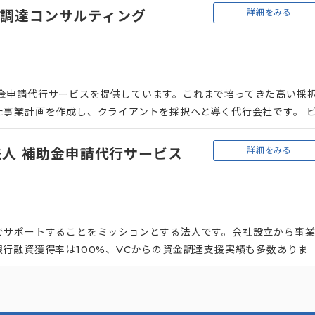
意しているのも特徴です。
詳細をみる
資金調達コンサルティング
、補助金申請代行サービスを提供しています。これまで培ってきた高い採
事業計画を作成し、クライアントを採択へと導く代行会社です。 
トの事業計画をヒアリングし、一緒に計画を練り上げていきます。そ
、具体的な計画に落とし込めていない場合に最適です。 依頼者側は
詳細をみる
人 補助金申請代行サービス
み対応するだけでよいため、所要時間は最短3時間です。忙しい経営
でサポートすることをミッションとする法人です。会社設立から事
行融資獲得率は100%、VCからの資金調達支援実績も多数ありま
てほしい」という考えから、一般的な会計事務所のように資金調達
。 顧客は売上0の創業期から2000億円を超えるグローバル展開企
サービスを提供。経営者の目指す会社像の実現に向けて、長期的に