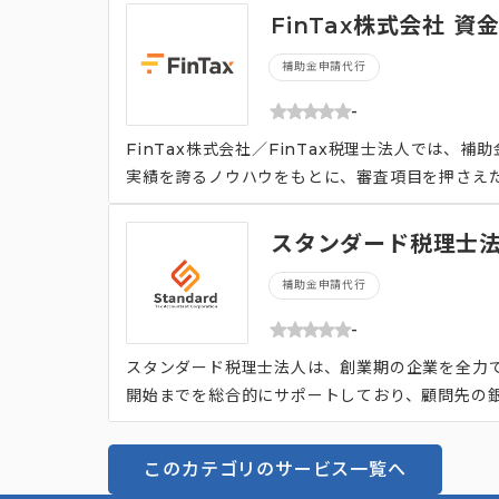
kやLINE公式アカウントなどの幅広い方法を用
FinTax株式会社 
補助金申請代行
-
FinTax株式会社／FinTax税理士法人では
実績を誇るノウハウをもとに、審査項目を押さえた
ジネス経験豊富な役員・税理士が直接クライアン
ため、新規事業や革新事業への構想はあるものの
スタンダード税理士法
最初のヒアリングと途中経過時点での資料確認の
補助金申請代行
や医療関係者からも選ばれているのが特徴です。
-
スタンダード税理士法人は、創業期の企業を全力
開始までを総合的にサポートしており、顧問先の銀
す。 「創業時の大切な資金はすべて事業に費やし
の数％を手数料として請求していないのが特徴です
このカテゴリのサービス一覧へ
まで幅広く、会社の成長ステージに合わせた会計