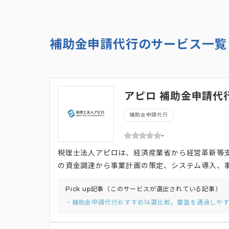
補助金申請代行のサービス一覧
アピロ 補助金申請代
補助金申請代行
-
税理士法人アピロは、経済産業省から経営革新等
の資金調達から事業計画の策定、システム導入、事
金等における採択・認定の実績、および経営改善
Pick up記事（このサービスが選出されている記事）
「公的制度支援において採択になった事務所」と
・補助金申請代行おすすめ14選比較。審査を通過しや
を受賞しています。 また、大手監査法人の代表社
ラン実務家を顧問として迎え、高品質なサービスを