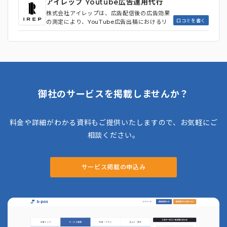
広い広告運用を得意とする広告代理店です。広
アイレップ Youtube広告運用代行
告賞受賞歴を持つクリエイターを含む、経験豊
株式会社アイレップは、広告配信後の広告効果
富なチームがクリエイティブを制作。 データ
口コミを書く
の測定により、YouTube広告出稿におけるリ
ドリブンマーケティングに基づき、顧客の課題
スクを低減し、柔軟にキャンペーンを変更する
やニーズを的確に捉え、最適な戦略を立案・実
代行会社です。具体的には、個人の視聴データ
行。独自開発したシステムを広告運用に活用し
に基づいたレポート作成や、視聴後すぐに実施
ており、データ・技術により戦略を差別化して
されるブランドリフト調査などを通じてPDCA
いるのも特徴です。**博報堂DYグループの一
サイクルを回します。 また、Googleが提唱
員として、グループシナジーを活かした多角的
する3Hのほかに、欲しいという欲求を作る長
な視点と総合的なソリューションを提供してい
尺動画「Movie」と、安く・速く・より正し
る代理店**です。
く多量かで自動化しながら作る短尺動画「Mot
御社のサービスを掲載しませんか？
ion」の2領域をかけあわせた6タイプの動画
で、結果につながる動画広告を目指してプラン
ニングするのも特徴です。 「Google Premi
料金や詳細がわかる資料もご提供いたしますので、お気軽にご
er Partner Awards」で国内最優秀賞を3部
門で受賞するなど、運用型広告の高い専門性が
相談ください。
認められています。加えて、LPOをはじめとし
たクリエイティブ・コンテンツ改善にも対応可
能な代行会社です。
サービス掲載の申込み