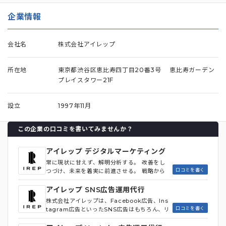
企業情報
会社名
株式会社アイレップ
所在地
東京都渋谷区恵比寿四丁目20番3号 恵比寿ガーデン
プレイスタワー21F
設立
1997年11月
この企業の口コミを書いてみませんか？
アイレップ デジタルマーケティング
常に現状に甘えず、解明分析する。 改善をし
口コミを書く
つづけ、未来を着実に前進させる。 戦略から
実行まで、統合的なマーケティングを実践す
る。 アイレップは、あなたの挑戦のマーケテ
アイレップ SNS広告運用代行
ィングパートナーになります。
株式会社アイレップは、Facebook広告、Ins
口コミを書く
tagram広告といったSNS広告はもちろん、リ
スティング広告やアフィリエイト広告など、幅