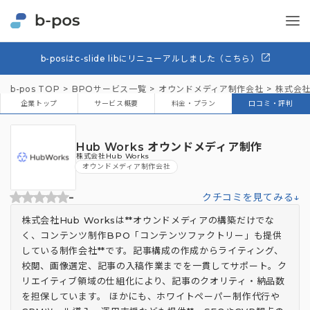
b-posはc-slide libにリニューアルしました（こちら）
b-pos TOP
BPOサービス一覧
オウンドメディア制作会社
株式会社H
企業トップ
サービス概要
料金・プラン
口コミ・評判
Hub Works オウンドメディア制作
株式会社Hub Works
オウンドメディア制作会社
-
クチコミを見てみる↓
株式会社Hub Worksは**オウンドメディアの構築だけでな
く、コンテンツ制作BPO「コンテンツファクトリー」も提供
している制作会社**です。記事構成の作成からライティング、
校閲、画像選定、記事の入稿作業までを一貫してサポート。ク
リエイティブ領域の仕組化により、記事のクオリティ・納品数
を担保しています。 ほかにも、ホワイトペーパー制作代行や