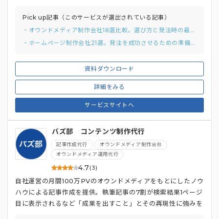
構造や使いやすい編集画面を備え、最短即日で公開・運用開始
が可能です。
Pick up記事（このサービスが選出されている記事）
・オウンドメディア制作会社18選比較。選び方と発注時の最重要事項も解説
・ホームぺージ制作会社21選。発注を成功させるための準備と進め方まで解説
資料ダウンロード
詳細をみる
サービスサイトへ
バズ部 コンテンツ制作代行
記事作成代行
オウンドメディア制作会社
オウンドメディア運用代行
4.7
(3)
自社運営の月間100万PVのオウンドメディアをもとにしたノウ
ハウによる記事作成を提供。執筆記事の7割が検索結果1ページ
目に表示されるなど「成果を出すこと」とその再現性に強みを
持つサービス。