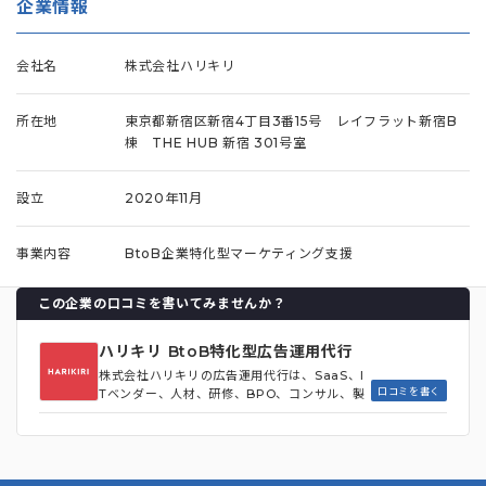
企業情報
会社名
株式会社ハリキリ
所在地
東京都新宿区新宿4丁目3番15号 レイフラット新宿B
棟 THE HUB 新宿 301号室
設立
2020年11月
事業内容
BtoB企業特化型マーケティング支援
この企業の口コミを書いてみませんか？
ハリキリ BtoB特化型広告運用代行
株式会社ハリキリの広告運用代行は、SaaS、I
口コミを書く
Tベンダー、人材、研修、BPO、コンサル、製
造業などのBtoB企業に特化したWeb広告運用
代行サービスです。 Google広告/Yahoo広
告/Meta広告などの運用はもちろん、受注ま
での導線設計や、LP・クリエイティブ制作、
ツール導入なども含め、成果を最大化するため