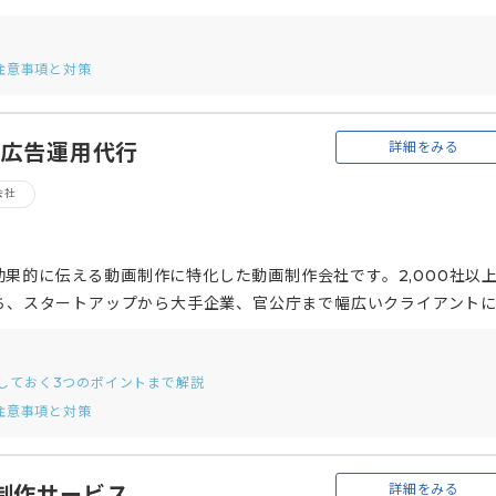
ビジネスやニーズを徹底的に理解し、それに基づいた効果的な映像制
実績を持っています。アニメーションや実写など多様な表現方法を用い
注意事項と対策
ATOは単なる制作会社ではなく、マーケティング戦略から逆算したコ
しています。これにより、リード獲得や商品の購入率改善といった具
ています。
詳細をみる
be広告運用代行
会社
果的に伝える動画制作に特化した動画制作会社です。2,000社以
持ち、スタートアップから大手企業、官公庁まで幅広いクライアント
を視覚的に表現することに強みを置いており、専門のマーケターによ
ら制作、配信までを一貫してサポートすることで、クライアントの課
解しておく3つのポイントまで解説
に、独自のビジネスモデルにより高品質な動画を低価格で提供し、短
注意事項と対策
います。プルークスは単なる動画制作にとどまらず、クライアントの
、商品やサービスの魅力を最大限に引き出す動画制作に取り組んでい
詳細をみる
画制作サービス