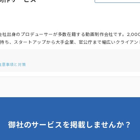
会社出身のプロデューサーが多数在籍する動画制作会社です。2,00
績を持ち、スタートアップから大手企業、官公庁まで幅広いクライアン
、クライアントのビジネス課題を深く理解し、動画を通じた効果的
によるコンサルティングから企画、制作、配信後の効果検証まで、一
注意事項と対策
P制作やバナー制作、ライブ配信やSNS運用など、多岐にわたるマー
の課題解決を総合的に支援し、動画を中心とした効果的なマーケティ
御社のサービスを掲載しませんか？