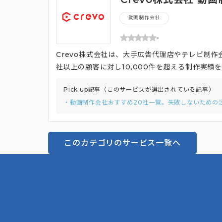
動画制作会社
-
Crevo株式会社は、大手広告代理店やテレビ制作
社以上の顧客に対し10,000件を超える制作実
に対応しています。 単なる動画制作にとどまらず
Pick up記事（このサービスが選出されている記事）
ソリューションを提供します。専門のマーケター
・動画制作会社おすすめ20社一覧。失敗しないための
してサポートする体制を整えています。 また、L
ティングサポートも展開しており、クライアント
グ戦略を任せることも可能です。
このカテゴリのサービス一覧へ