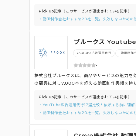
ビス紹介動画の制作に力を入れています。顧客の
Pick up記事（このサービスが選出されている記事）
を行うことで、SaaS企業向けに300社以上の
・動画制作会社おすすめ20社一覧。失敗しないための
視聴者に強い印象を与えます。 また、CINEM
テンツ制作を行うことで、高い費用対効果を実現
的な成果を追求し、顧客満足度の向上にも貢献し
プルークス Youtu
YouTube広告運用代行
動画制作
-
株式会社プルークスは、商品やサービスの魅力を効
の顧客に対し7,000本を超える動画制作実績を
対応しています。 プルークスは無形商材の価値
Pick up記事（このサービスが選出されている記事）
コンサルティング型アプローチを採用し、企画か
・YouTube広告運用代行17選比較！依頼する前に理
解決に最適な動画制作を実現しています。 さら
・動画制作会社おすすめ20社一覧。失敗しないための
期や大量発注にも柔軟に対応できる体制を整えて
ジネス成長を支援する戦略的なパートナーとして
す。
Crevo株式会社 動