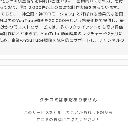
作に特化した実績豊富な動画制作会社です。「圧倒的バズらせ力」を持
行っており、累計2,000件以上の豊富な制作実績を誇っています。
熟知しており、「神企画・神プロモーション」と呼ばれる効果的な動画
以内のYouTube動画を20,000円という格安価格で提供し、最
迅速かつ低コストなサービスは、多くのクライアントから高い評価
動画制作にとどまらず、YouTube動画編集のレクチャーや2ヶ月に
め、企業のYouTube戦略を総合的にサポートし、チャンネルの
クチコミはまだありません
このサービスを利用したことがあれば下記から
口コミの投稿にご協力ください！