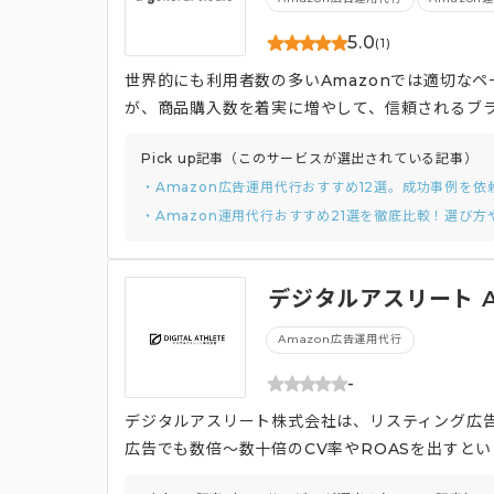
5.0
(1)
世界的にも利用者数の多いAmazonでは適切なペ
が、商品購入数を着実に増やして、信頼されるブ
Pick up記事（このサービスが選出されている記事）
・Amazon広告運用代行おすすめ12選。成功事例を
・Amazon運用代行おすすめ21選を徹底比較！選び
デジタルアスリート 
Amazon広告運用代行
-
デジタルアスリート株式会社は、リスティング広告
広告でも数倍〜数十倍のCV率やROASを出すと
につきメインの運用担当 / サポート担当 / 品