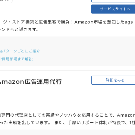
サービスサイトへ
ージ・ストア構築と広告集客で勝負！Amazon市場を熟知したags
ランドへと導きます。
依頼パターンごとにご紹介
方や費用相場まで解説
詳細をみる
Amazon広告運用代行
専門の代理店としての実績やノウハウを応用することで、Amazo
いった実績を出しています。 また、手厚いサポート体制が特長で、1
質チェック担当の3名でチームを組み、担当者不在や多忙によって対応が