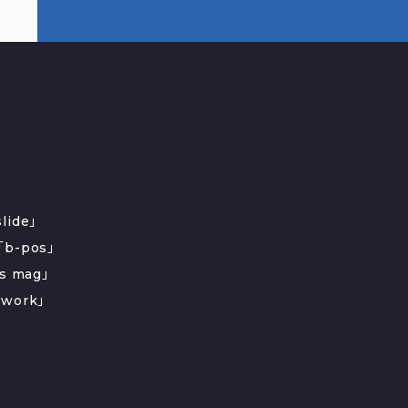
ide」
b-pos」
s mag」
work」