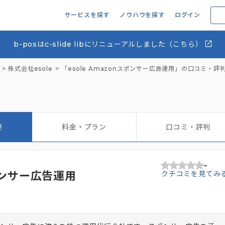
サービスを探す
ノウハウを探す
ログイン
b-posはc-slide libにリニューアルしました（こちら）
株式会社esole
「esole Amazonスポンサー広告運用」の口コミ・
要
料金・プラン
口コミ・評判
-
スポンサー広告運用
クチコミを見てみ