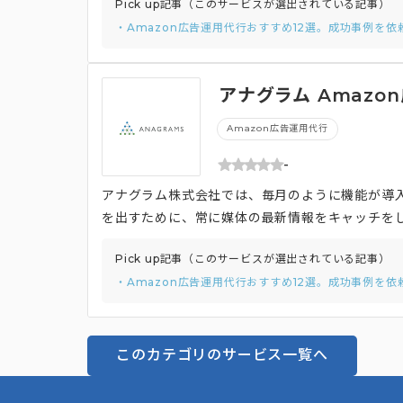
Pick up記事（このサービスが選出されている記事）
れるリスクを無くしているいることに加え、多角
・Amazon広告運用代行おすすめ12選。成功事例を
高い運用を実現します。さらに、運用チームとは
コミュニケーションを取ることができます。
アナグラム Amazo
Amazon広告運用代行
-
アナグラム株式会社では、毎月のように機能が導入
を出すために、常に媒体の最新情報をキャッチを
広告での過去の運用実績で得た豊富な実績を応用
Pick up記事（このサービスが選出されている記事）
い「Amazon DSP」の運用にも対応していま
・Amazon広告運用代行おすすめ12選。成功事例を
ため、クリエイティブ制作専門のチームを設けて
略やディレクションから考え、お客さまの目標を
ます。
このカテゴリのサービス一覧へ