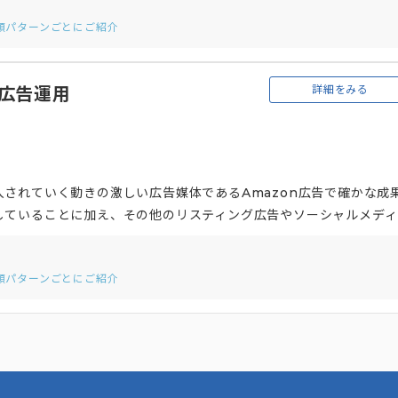
的な視点から分析することにより、担当者1人で判断するよりも精度
依頼パターンごとにご紹介
、月1回の定例ミーティングに加え、電話・メール・チャットでの密
詳細をみる
n広告運用
されていく動きの激しい広告媒体であるAmazon広告で確かな成
していることに加え、その他のリスティング広告やソーシャルメディ
しながら支援を行います。そのため、一部の代理店しか対応してい
す。 また、成果を出すためのクリエイティブ制作にこだわり持ってい
依頼パターンごとにご紹介
おり、単に制作を行うだけではなく、お客さまの目標を達成のために
達成のために成果を出すことにこだわったクリエイティブの制作を行