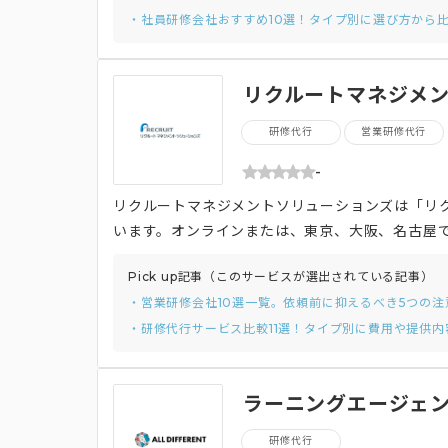
・社員研修会社おすすめ10選！タイプ別に選び方から
リクルートマネジメン
研修代行
営業研修代行
-
リクルートマネジメントソリューションズは「リ
います。オンラインまたは、東京、大阪、名古屋で
コースの２つを提供してます。 全員一律で受講す
Pick up記事（このサービスが選出されている記事）
がありそれらを組み合わせて行うことで、社員は
・営業研修会社10選一覧。依頼前に抑えるべき5つの注
的に研修を受けることができます。
・研修代行サービス比較11選！タイプ別に費用や提供内
ラーニングエージェン
研修代行