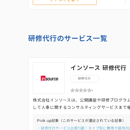
研修代行のサービス一覧
インソース 研修代行
研修代行
-
株式会社インソースは、公開講座や研修プログラ
して人事に関するコンサルティングサービスまで幅
いったすべてのタイプの研修を提供しています。 
Pick up記事（このサービスが選出されている記事）
話し合い、課題に対する解決方法に自ら気づく行
・研修代行サービス比較11選！タイプ別に費用や提供内
は演習やロールプレイングとなり、より実践的な