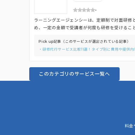
-
ラーニングエージェンシーは、定額制で対面研修
め、一定の金額で受講者が何度も研修を受けるこ
とができます。 また、IT人材向けの研修も提供
Pick up記事（このサービスが選出されている記事）
アに応じたコースを提供しているので安心して育
・研修代行サービス比較11選！タイプ別に費用や提供内
がないので、1人から大人数まで対応可能なサービ
このカテゴリのサービス一覧へ
料金