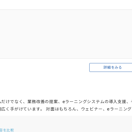
詳細をみる
ムだけでなく、業務改善の提案、eラーニングシステムの導入支援、
広く手がけています。 対面はもちろん、ウェビナー、eラーニング
講師派遣型研修では、講師が一方的に話すのではなく、受講者同士
動変革型のプログラム構成であるため、比率として座学は４割、６
容を比較
研修を行ってくれます。