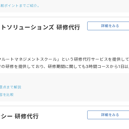
比較ポイントまでご紹介。
詳細をみる
トソリューションズ 研修代行
クルートマネジメントスクール」という研修代行サービスを提供し
の研修を提供しており、研修期間に関しても3時間コースから1日以
る研修から、社員一人ひとりが受けたい研修を自由に選択できる研
自身の課題やキャリアをもとに受講したい講座を選択することで能
意点まで解説
容を比較
詳細をみる
シー 研修代行