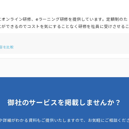
とオンライン研修、eラーニング研修を提供しています。定額制のた
とができるのでコストを気にすることなく研修を社員に受けさせる
しており、社内にIT人材の教育をする担当がいなくとも、目指すキャ
成を外部に委託することができます。 さらに、研修に対する人数制
容を比較
スとなっています。
御社のサービスを掲載しませんか？
や詳細がわかる資料もご提供いたしますので、お気軽にご相談くだ