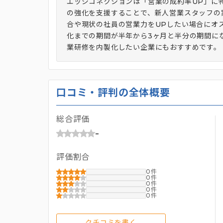
エッジコネクションは「営業の成約率UP」に
の強化を支援することで、新人営業スタッフの
合や現状の社員の営業力をUPしたい場合にオ
化までの期間が半年から3ヶ月と半分の期間に
業研修を内製化したい企業にもおすすめです。
口コミ・評判の全体概要
総合評価
-
評価割合
0
0
0
0
0
クチコミを書く