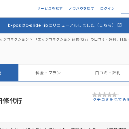
サービスを探す
ノウハウを探す
ログイン
b-posはc-slide libにリニューアルしました（こちら）
ッジコネクション
「エッジコネクション 研修代行」の口コミ・評判、料金
要
料金・プラン
口コミ・評判
-
研修代行
クチコミを見てみ