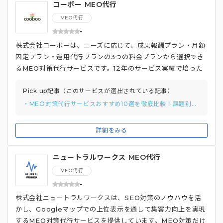
コーボー MEO代行
MEO代行
-
株式会社コーボーは、ニーズに応じて、成果報酬プラン・月額
固定プラン・運用代行プランの3つの料金プランから選択でき
るMEO対策代行サービスです。12年のサービス実績で培った
豊富な分析データに基づき、効果的なMEO対策を提案。Goo
gleマイビジネス（GBP）の設定サポートも充実しており、ア
Pick up記事（このサービスが選出されている記事）
カウント取得から情報登録、画像設定まで、包括的にサポート
・MEO対策代行サービスおすすめ10選を徹底比較！課題別のおすすめの選び方と費用相場を解説
してくれるため、初めての方でも安心です。 また、口コミ獲
得支援ツール「マップレビュー」を無料で提供。QRコードを
詳細をみる
読み込むだけで口コミ投稿を促せる手軽さで、顧客からの口コ
ミを増やし、客観的な評価を高めることで、上位表示を目指し
ニュートラルワークス MEO代行
ます。さらに、地域検索順位の向上にも注力。測定ツールを用
いて、店舗所在地の市区町村に合わせて計測地点を自動的に変
MEO代行
更することで、精度の高い順位計測を実現しています。
-
株式会社ニュートラルワークスは、SEO対策のノウハウを活
かし、Googleマップでの上位表示を通して集客力向上を実現
するMEO対策代行サービスを提供しています。MEO対策だけ