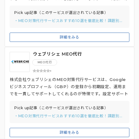
でなく、SEO対策やWeb広告運用、HP制作など、多岐にわ
たるデジタルマーケティングサービスを包括的に提供している
Pick up記事（このサービスが選出されている記事）
点が特徴です。 自社メディア運営で培ったSEOノウハウを駆
・MEO対策代行サービスおすすめ10選を徹底比較！課題別のおすすめの選び方と費用相場を解説
使し、優良顧客が検索するキーワードを選定。顧客の課題を丁
寧にヒアリングし、それぞれに最適な提案を行う顧客密着型の
詳細をみる
サービスも魅力です。店舗の魅力を伝える写真撮影にも対応し
ています。デジタルマーケティングサービス提供実績が3,000
ウェブリシェ MEO代行
社以上あり、さまざまな業界・業種の企業に対応できるノウハ
ウが豊富です。
MEO代行
-
株式会社ウェブリシェのMEO対策代行サービスは、Google
ビジネスプロフィール（GBP）の登録から初期設定、運用ま
でを一貫してサポートしてくれるのが特徴です。設定サポート
だけでなく、設定代行も依頼可能です。さらに、口コミ獲得、
投稿内容、データ分析などの日々の運用サポートも充実してお
Pick up記事（このサービスが選出されている記事）
り、GBP運用を包括的にサポートしています。 MEO対策では
・MEO対策代行サービスおすすめ10選を徹底比較！課題別のおすすめの選び方と費用相場を解説
キーワード数を制限せず、店舗の特性に合った細かいキーワー
ドにも対応することで、コンバージョン率の高い集客を目指し
詳細をみる
ます。ほかにも、SEO・広告・SNSなどを組み合わせた総合