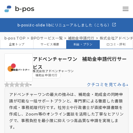
b-posはc-slide libにリニューアルしました（こちら）
b-pos TOP
BPOサービス一覧
補助金申請代行
株式会社アドベン
企業トップ
サービス概要
料金・プラン
口コミ・評判
アドベンチャーワン 補助金申請代行サー
ビス
株式会社アドベンチャーワン
補助金申請代行
-
クチコミを見てみる↓
アドベンチャーワンの最大の強みは、補助金・助成金の同時申
請が可能な一括サポートプランと、専門家による徹底した書類
作成・事務処理代行です。社労士や行政書士が直接申請書類を
作成し、Zoom等のオンライン面談を活用した丁寧なヒアリン
グで、事務負担を最小限に抑えつつ高品質な申請を実現しま
す。