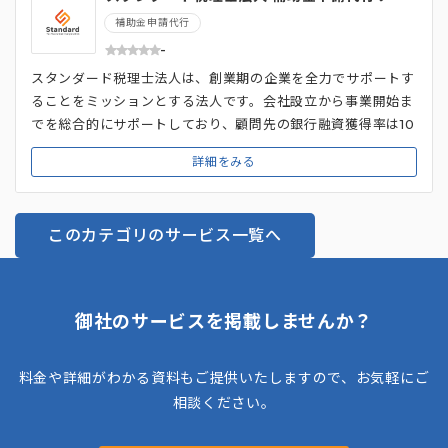
ビス
ていない場合に最適です。 依頼者側は、最初のヒアリングと
補助金申請代行
途中経過時点での資料確認のみ対応するだけでよいため、所要
-
時間は最短3時間です。忙しい経営者や医療関係者からも選ば
スタンダード税理士法人は、創業期の企業を全力でサポートす
れているのが特徴です。
ることをミッションとする法人です。会社設立から事業開始ま
でを総合的にサポートしており、顧問先の銀行融資獲得率は10
0%、VCからの資金調達支援実績も多数あります。 「創業時
詳細をみる
の大切な資金はすべて事業に費やしてほしい」という考えか
ら、一般的な会計事務所のように資金調達額の数％を手数料と
して請求していないのが特徴です。 顧客は売上0の創業期から
このカテゴリのサービス一覧へ
2000億円を超えるグローバル展開企業まで幅広く、会社の成
長ステージに合わせた会計サービスを提供。経営者の目指す会
社像の実現に向けて、長期的に寄り添う税理士法人です。
御社のサービスを掲載しませんか？
料金や詳細がわかる資料もご提供いたしますので、お気軽にご
相談ください。