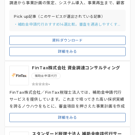
調達から事業計画の策定、システム導入、事業再生まで、顧客
のフェーズに応じて幅広く対応しています。 補助金等におけ
る採択・認定の実績、および経営改善計画等の支援実績が評価
Pick up記事（このサービスが選出されている記事）
され、経営革新等支援機関推進協議会より「公的制度支援にお
・補助金申請代行おすすめ14選比較。審査を通過しやすくするポイントまで解説
いて採択になった事務所」として、補助金部門・財務部門の両
部門で「ベストパフォーマンス賞」を受賞しています。 ま
資料ダウンロード
た、大手監査法人の代表社員や日本公認会計士協会税制税務委
員長を務めた業界35年以上のベテラン実務家を顧問として迎
詳細をみる
え、高品質なサービスを提供しています。相談方法は、メール
や電話だけでなく、ChatworkやLINE公式アカウントなどの
FinTax株式会社 資金調達コンサルティング
幅広い方法を用意しているのも特徴です。
補助金申請代行
-
FinTax株式会社／FinTax税理士法人では、補助金申請代行
サービスを提供しています。これまで培ってきた高い採択実績
を誇るノウハウをもとに、審査項目を押さえた事業計画を作成
し、クライアントを採択へと導く代行会社です。 ビジネス経験
詳細をみる
豊富な役員・税理士が直接クライアントの事業計画をヒアリン
グし、一緒に計画を練り上げていきます。そのため、新規事業
スタンダード税理士法人 補助金申請代行サー
や革新事業への構想はあるものの、具体的な計画に落とし込め