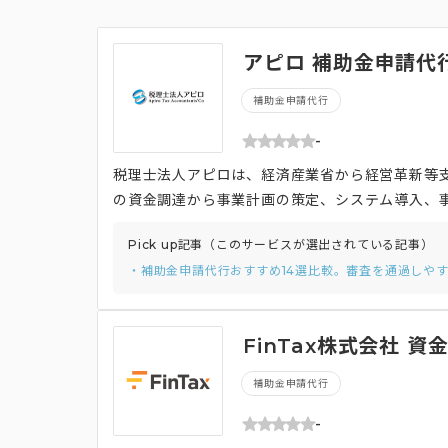
アピロ 補助金申請代
補助金申請代行
-
税理士法人アピロは、経済産業省から経営革新等
の資金調達から事業計画の策定、システム導入、事
金等における採択・認定の実績、および経営改善
Pick up記事（このサービスが選出されている記事）
「公的制度支援において採択になった事務所」と
・補助金申請代行おすすめ14選比較。審査を通過しや
を受賞しています。 また、大手監査法人の代表社
ラン実務家を顧問として迎え、高品質なサービスを
kやLINE公式アカウントなどの幅広い方法を用
FinTax株式会社 
補助金申請代行
-