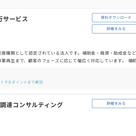
資料ダウンロード
行サービス
詳細をみる
支援機関として認定されている法人です。補助金・融資・助成金な
業再生まで、顧客のフェーズに応じて幅広く対応しています。 補
計画等の支援実績が評価され、経営革新等支援機関推進協議会より
して、補助金部門・財務部門の両部門で「ベストパフォーマンス賞
すくするポイントまで解説
員や日本公認会計士協会税制税務委員長を務めた業界35年以上のベ
提供しています。相談方法は、メールや電話だけでなく、Chatwo
意しているのも特徴です。
詳細をみる
資金調達コンサルティング