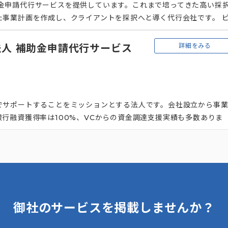
、補助金申請代行サービスを提供しています。これまで培ってきた高い採
事業計画を作成し、クライアントを採択へと導く代行会社です。 
トの事業計画をヒアリングし、一緒に計画を練り上げていきます。そ
、具体的な計画に落とし込めていない場合に最適です。 依頼者側は
詳細をみる
人 補助金申請代行サービス
み対応するだけでよいため、所要時間は最短3時間です。忙しい経営
でサポートすることをミッションとする法人です。会社設立から事
行融資獲得率は100%、VCからの資金調達支援実績も多数ありま
てほしい」という考えから、一般的な会計事務所のように資金調達
。 顧客は売上0の創業期から2000億円を超えるグローバル展開企
サービスを提供。経営者の目指す会社像の実現に向けて、長期的に
御社のサービスを掲載しませんか？