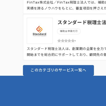
FinTax株式会社／FinTax税理士法人では
実績を誇るノウハウをもとに、審査項目を押さえた
ジネス経験豊富な役員・税理士が直接クライアン
ため、新規事業や革新事業への構想はあるものの
スタンダード税理士法
最初のヒアリングと途中経過時点での資料確認の
補助金申請代行
や医療関係者からも選ばれているのが特徴です。
-
スタンダード税理士法人は、創業期の企業を全力
開始までを総合的にサポートしており、顧問先の銀
す。 「創業時の大切な資金はすべて事業に費やし
の数％を手数料として請求していないのが特徴です
このカテゴリのサービス一覧へ
まで幅広く、会社の成長ステージに合わせた会計
り添う税理士法人です。