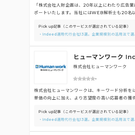
「株式会社人財企画は、20年以上にわたり広告業
ポートいたします。当社にはWEB解析士も20名
す。貴社の状況を可視化し、データに基づいた改
Pick up記事（このサービスが選出されている記事）
・Indeed運用代行会社13選。企業規模別の活用法で
ヒューマンワーク In
株式会社ヒューマンワーク
-
株式会社ヒューマンワークは、キーワード分析を
単価の向上に加え、より志望度の高い応募者の獲
供しており、その採用サイトの制作自体も依頼が
Pick up記事（このサービスが選出されている記事）
ます。さらに、採用動画の制作にも対応しており
・Indeed運用代行会社13選。企業規模別の活用法で
と思ってもらえるかどうかが重視されています。