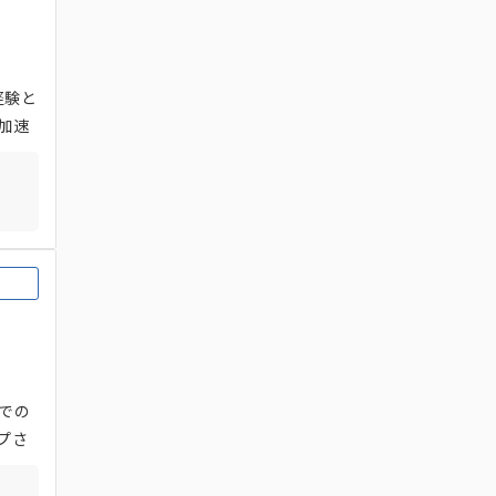
経験と
加速
イトま
アナ
価の調
での
プさ
やクリ
無料で