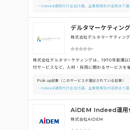
・Indeed運用代行会社13選。企業規模別の活用法で
採用ページを作成できたりそれらをSNSでシェア
デルタマーケティング 
株式会社デルタマーケティン
-
株式会社デルタマーケティングは、1970年創業
付サービスなど、人材・採用に関わるサービスを
作成する専門部隊を形成し、更に採用ホームページ
Pick up記事（このサービスが選出されている記事）
ども実施が可能です。
・Indeed運用代行会社13選。企業規模別の活用法で
AiDEM Indeed運
株式会社AiDEM