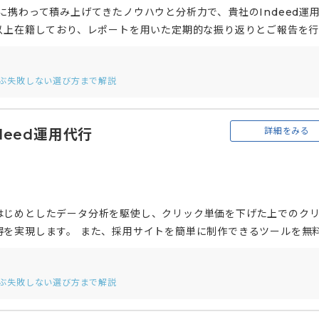
に携わって積み上げてきたノウハウと分析力で、貴社のIndeed運
以上在籍しており、レポートを用いた定期的な振り返りとご報告を
善提案を行うことで、採用成功にこだわった支援を提供いたします。
選ぶ失敗しない選び方まで解説
詳細をみる
deed運用代行
はじめとしたデータ分析を駆使し、クリック単価を下げた上でのク
得を実現します。 また、採用サイトを簡単に制作できるツールを無
可能なため、より質の高いサイト制作を目指す場合は依頼することも
、これらは採用戦略や企業ブランドを踏まえた上で、求職者に応募し
選ぶ失敗しない選び方まで解説