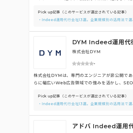
運用の改善を実現します。分析→改善に強みを持
Pick up記事（このサービスが選出されている記事）
ートフォンでの閲覧に合わせたページ改善を行っ
・Indeed運用代行会社13選。企業規模別の活用法で
もあります。
DYM Indeed運用代
株式会社DYM
-
株式会社DYMは、専門のエンジニアが非公開であ
らに幅広いWeb広告領域での強みを活かし、SEO
内で上位表示が実現する手法を何通りも効果検証
Pick up記事（このサービスが選出されている記事）
として、自動SMS送信サービス等に加え、DYMが
・Indeed運用代行会社13選。企業規模別の活用法で
募者へ24時間、365日対応の連絡、面接の自動
アドバ Indeed運用