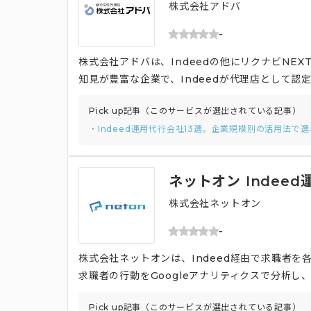
株式会社アドバ
-
株式会社アドバは、Indeedの他にリクナビNE
知見が豊富な企業で、Indeedが代理店として認
させる採用サイト制作も可能で、制作費を抑えた
Pick up記事（このサービスが選出されている記事）
で様々なプランを取り揃えています。 また、広告運用
・Indeed運用代行会社13選。企業規模別の活用法で
リティクス、ヒートマップなどのツールを活かし
整、サイトコンテンツの改善などを提案するなど
ネットオン Indeed
株式会社ネットオン
-
株式会社ネットオンは、Indeed経由で求職者
求職者の行動をGoogleアナリティクスで分析
せる支援を行います。 また、GoogleやYah
Pick up記事（このサービスが選出されている記事）
ック単価調整を行い、効率的な求職者への訴求を