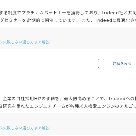
定する制度でプラチナムパートナーを獲得しており、Indeed社と共同
グセミナーを定期的に開催しています。 また、Indeedに最適化さ
で提供するJobギア採促といったサービスも提供しています。 さ
、GoogleやYahoo、各種SNS広告などを活用した集客手法にも
選ぶ失敗しない選び方まで解説
詳細をみる
は、企業の自社採用HPの価値を、最大限高めることで、Indeedへの
独自研究を重ねたエンジニアチームが各種求人検索エンジンのアルゴ
Pのサイトデザインを提案します。 また、「採用のプロ(カスタマ
全般のノウハウを活用して、お客様の採用課題の解決に向けて伴走支
選ぶ失敗しない選び方まで解説
戦略策定会議に同席することも可能です。