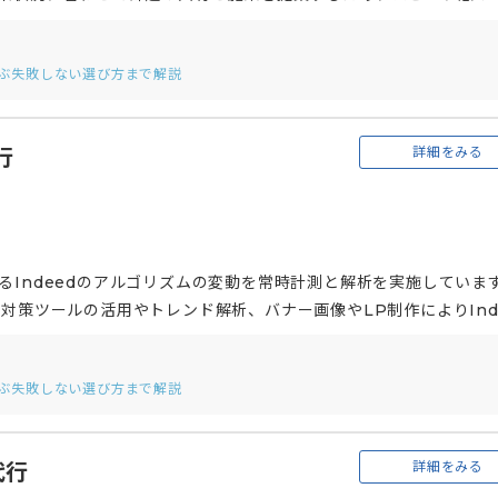
っており、ある支援事例では、デバイス毎の流入経路を分析した上で
たことで応募開始数は約４倍、応募数は５倍と大幅な改善につなが
選ぶ失敗しない選び方まで解説
詳細をみる
行
るIndeedのアルゴリズムの変動を常時計測と解析を実施していま
対策ツールの活用やトレンド解析、バナー画像やLP制作によりInd
し、ノウハウを蓄積しています。 また、求職者への訴求を向上させ
独自に開発したRPA「rakusai」により、媒体と管理画面の連携
選ぶ失敗しない選び方まで解説
日程調整を実現します。
詳細をみる
代行