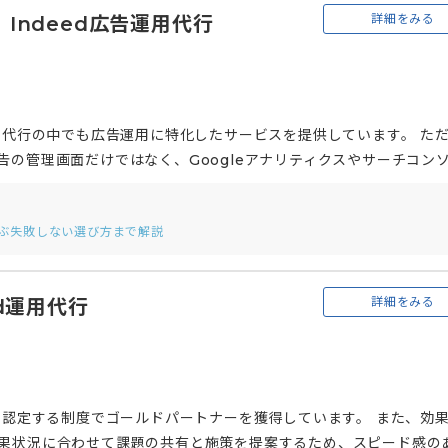
詳細をみる
Indeed広告運用代行
ト
運用代行の中でも広告運用に特化したサービスを提供しています。 た
告の管理画面だけではなく、Googleアナリティクスやサーチコン
コンサルタントやSEO、サイト制作といった専門チームと密にコミ
のみならず、サイト内容など多角的に改善の提案を実施します。
選ぶ失敗しない選び方まで解説
詳細をみる
ed運用代行
して認定する制度でゴールドパートナーを獲得しています。 また、効
効果状況に合わせて課題の共有と施策を提案するため、スピード感の