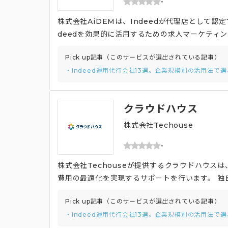
-
株式会社AiDEMは、Indeedが代理店として認
deedを効果的に活用するための求人マーケティン
採用ホームページの制作〜運用までをワンストップ
Pick up記事（このサービスが選出されている記事）
50年近く求人業界に携わってきたノウハウを活かし
・Indeed運用代行会社13選。企業規模別の活用法で
しています。
クラウドハウス
株式会社Techouse
-
株式会社Techouseが提供するクラウドハウス
費用の最適化を実現するサポートを行います。 
の解析・対策を実施しており、それをもとに採用H
Pick up記事（このサービスが選出されている記事）
セス)」を担当として配属するため、幅広い採用
・Indeed運用代行会社13選。企業規模別の活用法で
施し、採用チームの右腕として、年間採用計画や