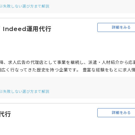
選ぶ失敗しない選び方まで解説
することも可能です。
詳細をみる
Indeed運用代行
グ
以降、求人広告の代理店として事業を継続し、派遣・人材紹介から応
幅広く行なってきた歴史を持つ企業です。 豊富な経験をもとに求人
の運用代行やIndeed以外の採用手法との複合提案や業務代行の提
選ぶ失敗しない選び方まで解説
詳細をみる
用代行