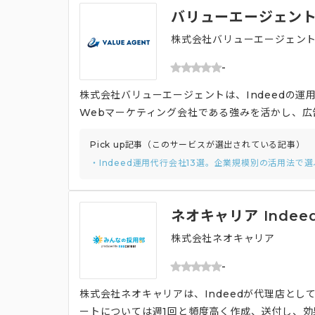
バリューエージェント 
株式会社バリューエージェン
-
株式会社バリューエージェントは、Indeedの
Webマーケティング会社である強みを活かし、広
といったツールを用いた分析に加え、社内のWeb
Pick up記事（このサービスが選出されている記事）
ケーションを取ることで、Indeedの広告運用
・Indeed運用代行会社13選。企業規模別の活用法で
ネオキャリア Inde
株式会社ネオキャリア
-
株式会社ネオキャリアは、Indeedが代理店と
ートについては週1回と頻度高く作成、送付し、