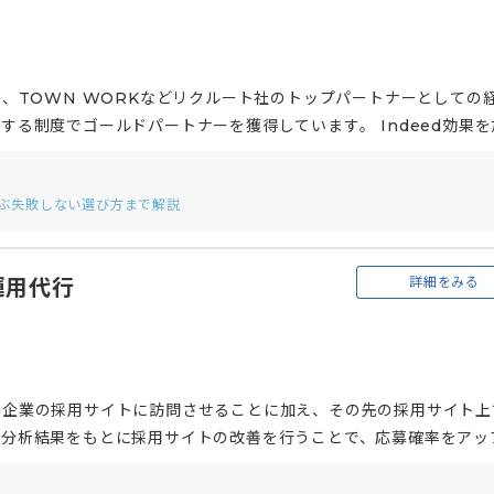
XT、TOWN WORKなどリクルート社のトップパートナーとしての
定する制度でゴールドパートナーを獲得しています。 Indeed効果を
パッケージ商品から、求職者に独自性をアピールできるオーダーサ
チームが1週間〜1ヶ月単位でIndeedアナリティクスやGoogle
選ぶ失敗しない選び方まで解説
ながら解析を実施し、そのデータをもとに、原稿改善やクリック単
、効果を最大限に出せるよう伴走支援を行います。
詳細をみる
運用代行
を各企業の採用サイトに訪問させることに加え、その先の採用サイト上
し、分析結果をもとに採用サイトの改善を行うことで、応募確率をアッ
ooといったネットも組み合わせることで成果に直結するキーワード選定
実現します。 さらに「採用係長」というサービスを提供しており、