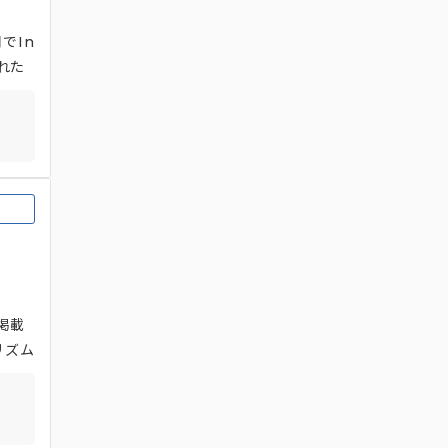
でIn
れた
らに、
対応
掲載
リズム
ーサク
援を実