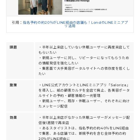
引用：
指名予約の約20％がLINE経由の店舗も！LondのLINEミニアプ
リ活用
課題
・半年以上来店していない休眠ユーザーに再度来店して
もらいたい
・新規ユーザーに対し、リピーターになってもらうため
の情報発信を強化したい
・集客面で大手美容ポータルサイトへの依存度を低くし
たい
施策
・LINE公式アカウントとLINEミニアプリ「Saloriza」
を導入し、紙の顧客カルテを全店で廃止、各美容ポータ
ルサイトの予約・顧客情報の一元管理
・新規ユーザー、既存・休眠ユーザー、それぞれに向け
たメッセージ配信
効果
・半年以上来店がなかった休眠ユーザーがメッセージ配
信後1週間で再来店
・あるスタイリストは、指名予約の約40％をLINE経由
で集客、ある店舗では、新規予約を含む全体予約の約
20％がLINE経由に