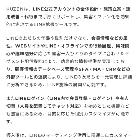
KUZENは、
LINE公式アカウントの全体設計・施策立案・運
用改善・代行まで
手厚くサポートし、集客とファン化を効果
的に実現するLINE拡張ツールです。
LINEの友だちの年齢や性別だけでなく、
会員情報などの属
性、WEBサイトやLINE・オフラインでの行動履歴、興味関
心や趣味嗜好
に応じた顧客一人ひとりのタイプに合わせたセ
グメント配信機能により、効果的な情報提供が実現してお
り、
顧客情報のデータベース管理やSFA・MA・CRMなどの
外部ツールとの連携
により、LINEの友だちを一元管理し詳細
に分析できるため、LINE施策の展開が可能です。
また
LINEログイン（LINE内で会員登録・ログイン）や有人
切替（人員を配置してチャット対応）
を始めとした機能など
も豊富にあるため、目的に応じた個別カスタマイズが可能で
す。
導入後は、LINEのマーケティング活用に精通したカスタマー