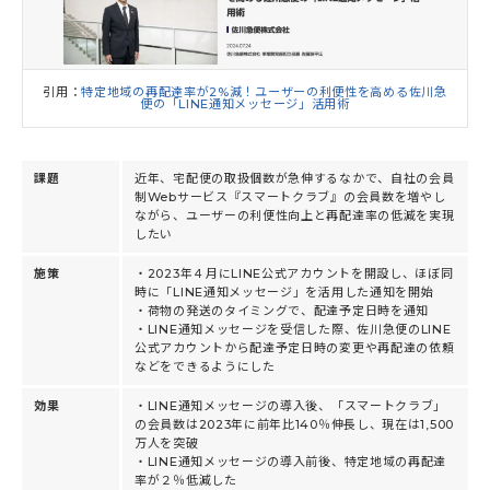
引用：
特定地域の再配達率が2%減！ユーザーの利便性を高める佐川急
便の「LINE通知メッセージ」活用術
課題
近年、宅配便の取扱個数が急伸するなかで、自社の会員
制Webサービス『スマートクラブ』の会員数を増やし
ながら、ユーザーの利便性向上と再配達率の低減を実現
したい
施策
・2023年４月にLINE公式アカウントを開設し、ほぼ同
時に「LINE通知メッセージ」を活用した通知を開始
・荷物の発送のタイミングで、配達予定日時を通知
・LINE通知メッセージを受信した際、佐川急便のLINE
公式アカウントから配達予定日時の変更や再配達の依頼
などをできるようにした
効果
・LINE通知メッセージの導入後、「スマートクラブ」
の会員数は2023年に前年比140％伸長し、現在は1,500
万人を突破
・LINE通知メッセージの導入前後、特定地域の再配達
率が２％低減した