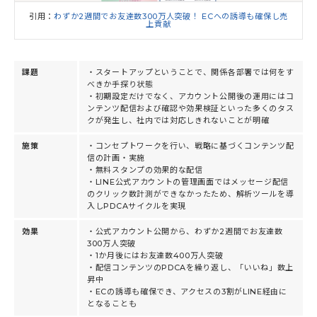
引用：
わずか2週間でお友達数300万人突破！ ECへの誘導も確保し売
上貢献
課題
・スタートアップということで、関係各部署では何をす
べきか手探り状態
・初期設定だけでなく、アカウント公開後の運用にはコ
ンテンツ配信および確認や効果検証といった多くのタス
クが発生し、社内では対応しきれないことが明確
施策
・コンセプトワークを行い、戦略に基づくコンテンツ配
信の計画・実施
・無料スタンプの効果的な配信
・LINE公式アカウントの管理画面ではメッセージ配信
のクリック数計測ができなかったため、解析ツールを導
入しPDCAサイクルを実現
効果
・公式アカウント公開から、わずか2週間でお友達数
300万人突破
・1か月後にはお友達数400万人突破
・配信コンテンツのPDCAを繰り返し、「いいね」数上
昇中
・ECの誘導も確保でき、アクセスの3割がLINE経由に
となることも