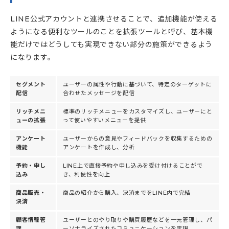
LINE公式アカウントと連携させることで、追加機能が使える
ようになる便利なツールのことを拡張ツールと呼び、基本機
能だけではどうしても実現できない部分の施策ができるよう
になります。
セグメント
ユーザーの属性や行動に基づいて、特定のターゲットに
配信
合わせたメッセージを配信
リッチメニ
標準のリッチメニューをカスタマイズし、ユーザーにと
ューの拡張
って使いやすいメニューを提供
アンケート
ユーザーからの意見やフィードバックを収集するための
機能
アンケートを作成し、分析
予約・申し
LINE上で直接予約や申し込みを受け付けることがで
込み
き、利便性を向上
商品販売・
商品の紹介から購入、決済までをLINE内で完結
決済
顧客情報管
ユーザーとのやり取りや購買履歴などを一元管理し、パ
理
ーソナライズされたコミュニケーションを実現