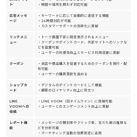
ト
・時間や場所を問わず対応可能
応答メッセ
・キーワードに応じて自動的に返信する機能
ージ
・24時間対応が可能
・カスタマーサポートの効率化に貢献
リッチメニ
・トーク画面下部に固定表示されるメニュー
ュー
・クーポンやポイントカード、外部サイトへのリンクな
どを設置可能
・ユーザーの利便性向上とサービス利用促進に貢献
クーポン
・来店や商品購入を促進するためのクーポンを発行・配
布可能
・ユーザーの購買意欲を高める
ショップカ
・デジタルのポイントカードとして機能
ード
・顧客のロイヤリティ向上に役立つ
LINE
・LINE VOOM（旧タイムライン）に投稿可能
VOOMへの
・ユーザーとのエンゲージメント向上に貢献
投稿
レポート機
・メッセージの開封率やクリック率、友だち数の推移な
能
どを分析可能
・マーケティング活動の効果測定に活用