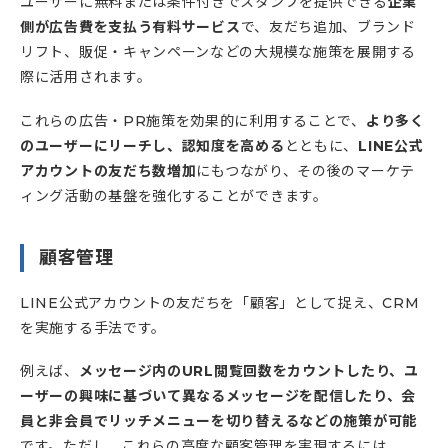
ユーザーに無料または条件付きでスタンプを提供できる
企業
側が広告費を支払う有料サービス
で、友だち追加、ブランド
リフト、販促・キャンペーンなどの大規模な施策を展開する
際に活用されます。
これらの広告・PR施策を効果的に利用することで、
より多く
のユーザーにリーチし、認知度を高める
とともに、
LINE公式
アカウントの友だち数増加
にもつながり、その後のマーケテ
ィング活動の基盤を強化することができます。
顧客管理
LINE公式アカウントの友だちを「顧客」として捉え、CRM
を実施する手法です。
例えば、
メッセージ内のURL閲覧回数をカウントしたり、ユ
ーザーの興味に基づいて異なるメッセージを配信したり、会
員と非会員でリッチメニューを切り替えるなどの施策が可能
です。ただし、これらの高度な顧客管理を実現するには、