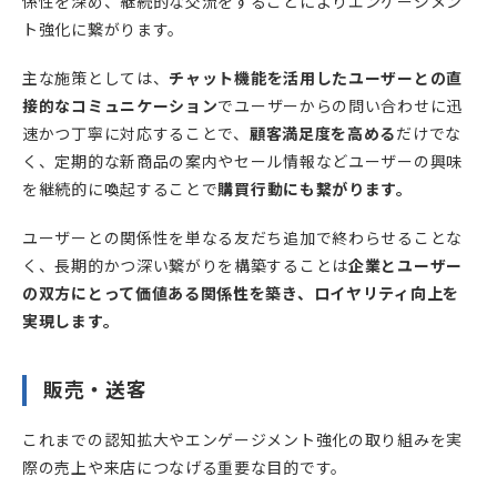
係性を深め、継続的な交流をすることによりエンゲージメン
ト強化に繋がります。
主な施策としては、
チャット機能を活用したユーザーとの直
接的なコミュニケーション
でユーザーからの問い合わせに迅
速かつ丁寧に対応することで、
顧客満足度を高める
だけでな
く、定期的な新商品の案内やセール情報などユーザーの興味
を継続的に喚起することで
購買行動にも繋がります。
ユーザーとの関係性を単なる友だち追加で終わらせることな
く、長期的かつ深い繋がりを構築することは
企業とユーザー
の双方にとって価値ある関係性を築き、ロイヤリティ向上を
実現します。
販売・送客
これまでの認知拡大やエンゲージメント強化の取り組みを実
際の売上や来店につなげる重要な目的です。