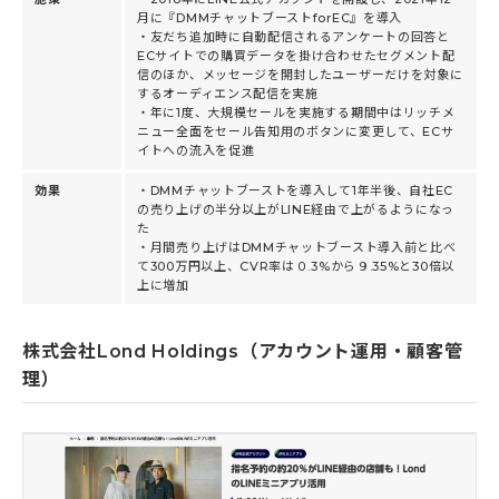
月に『DMMチャットブーストforEC』を導入
・友だち追加時に自動配信されるアンケートの回答と
ECサイトでの購買データを掛け合わせたセグメント配
信のほか、メッセージを開封したユーザーだけを対象に
するオーディエンス配信を実施
・年に1度、大規模セールを実施する期間中はリッチメ
ニュー全面をセール告知用のボタンに変更して、ECサ
イトへの流入を促進
効果
・DMMチャットブーストを導入して1年半後、自社EC
の売り上げの半分以上がLINE経由で上がるようになっ
た
・月間売り上げはDMMチャットブースト導入前と比べ
て300万円以上、CVR率は０.3%から９.35%と30倍以
上に増加
株式会社Lond Holdings（アカウント運用・顧客管
理）